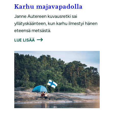
Karhu majavapadolla
Janne Autereen kuvausretki sai
yllätyskäänteen, kun karhu ilmestyi hänen
eteensä metsästä.
LUE LISÄÄ