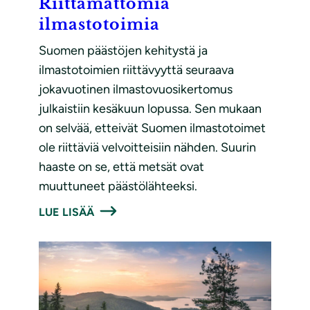
Riittämättömiä
ilmastotoimia
Suomen päästöjen kehitystä ja
ilmastotoimien riittävyyttä seuraava
jokavuotinen ilmastovuosikertomus
julkaistiin kesäkuun lopussa. Sen mukaan
on selvää, etteivät Suomen ilmastotoimet
ole riittäviä velvoitteisiin nähden. Suurin
haaste on se, että metsät ovat
muuttuneet päästölähteeksi.
LUE LISÄÄ