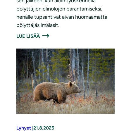
sen jälkeen, kun aloin työskennellä
pölyttäjien elinolojen parantamiseksi,
nenälle tupsahtivat aivan huomaamatta
pölyttäjäsilmälasit.
LUE LISÄÄ
Lyhyet
|
21.8.2025