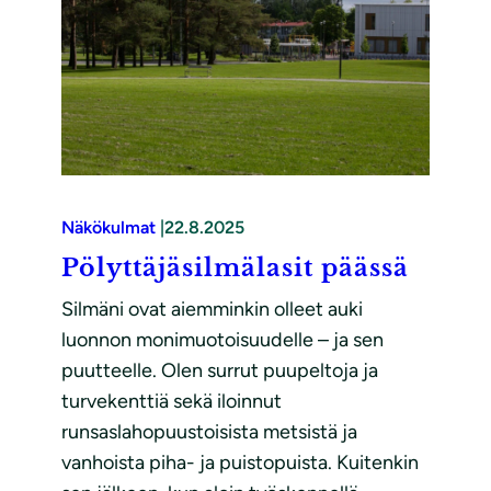
Näkökulmat
|
22.8.2025
Pölyttäjäsilmälasit päässä
Silmäni ovat aiemminkin olleet auki
luonnon monimuotoisuudelle – ja sen
puutteelle. Olen surrut puupeltoja ja
turvekenttiä sekä iloinnut
runsaslahopuustoisista metsistä ja
vanhoista piha- ja puistopuista. Kuitenkin