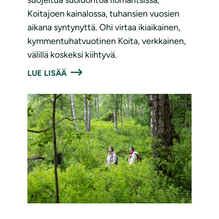
suojeltua suoluontoa Ilomantsissa,
Koitajoen kainalossa, tuhansien vuosien
aikana syntynyttä. Ohi virtaa ikiaikainen,
kymmentuhatvuotinen Koita, verkkainen,
välillä koskeksi kiihtyvä.
LUE LISÄÄ