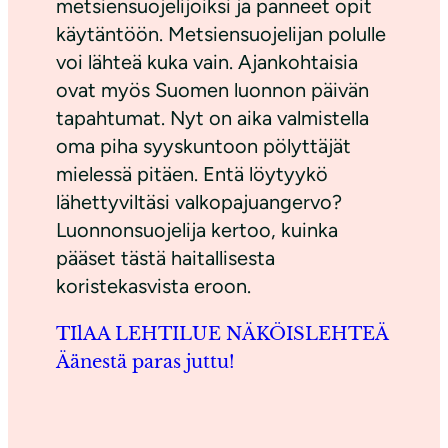
metsiensuojelijoiksi ja panneet opit
käytäntöön. Metsiensuojelijan polulle
voi lähteä kuka vain. Ajankohtaisia
ovat myös Suomen luonnon päivän
tapahtumat. Nyt on aika valmistella
oma piha syyskuntoon pölyttäjät
mielessä pitäen. Entä löytyykö
lähettyviltäsi valkopajuangervo?
Luonnonsuojelija kertoo, kuinka
pääset tästä haitallisesta
koristekasvista eroon.
TIlAA LEHTI
LUE NÄKÖISLEHTEÄ
Äänestä paras juttu!