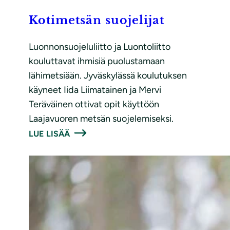
Kotimetsän suojelijat
Luonnonsuojeluliitto ja Luontoliitto
kouluttavat ihmisiä puolustamaan
lähimetsiään. Jyväskylässä koulutuksen
käyneet Iida Liimatainen ja Mervi
Teräväinen ottivat opit käyttöön
Laajavuoren metsän suojelemiseksi.
LUE LISÄÄ