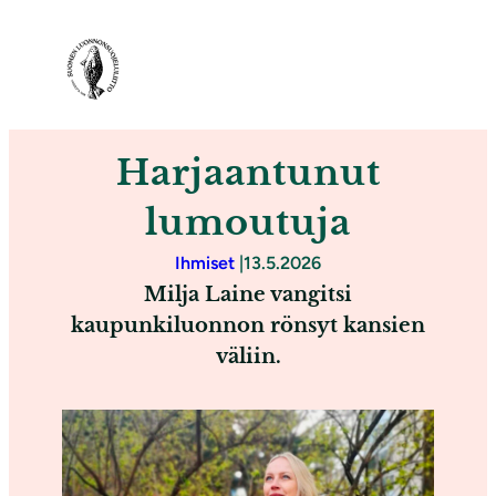
S
i
i
r
r
Harjaantunut
y
s
lumoutuja
i
Ihmiset
|
13.5.2026
s
Milja Laine vangitsi
ä
kaupunkiluonnon rönsyt kansien
l
väliin.
t
ö
ö
n