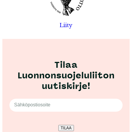
Liity
Tilaa
Luonnonsuojeluliiton
uutiskirje!
TILAA