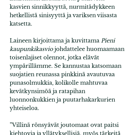
kasvien sinnikkyyttä, nurmitädykkeen
hetkellistä sinisyyttä ja variksen viisasta
katsetta.
Laineen kirjoittama ja kuvittama
Pieni
kaupunkikasvio
johdattelee huomaamaan
toisenlajiset olennot, jotka elävät
ympärillämme. Se kannustaa katsomaan
suojatien reunassa pinkkinä avautuvaa
punasolmukkia, kolikolle mahtuvaa
kevätkynsimöä ja ratapihan
luonnonkukkien ja puutarhakarkurien
yhteiseloa.
”Villinä rönsyävät joutomaat ovat paitsi
kiehtovia ja yllätyksellisiä, myös tärkeitä