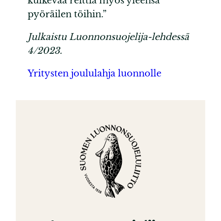
kulkevaa reittiä myös yleensä
pyöräilen töihin.”
Julkaistu Luonnonsuojelija-lehdessä
4/2023.
Yritysten joululahja luonnolle