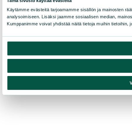
Tämä sivusto käyttää evästeitä
Käytämme evästeitä tarjoamamme sisällön ja mainosten rää
analysoimiseen. Lisäksi jaamme sosiaalisen median, mainosa
Kumppanimme voivat yhdistää näitä tietoja muihin tietoihin, joi
V