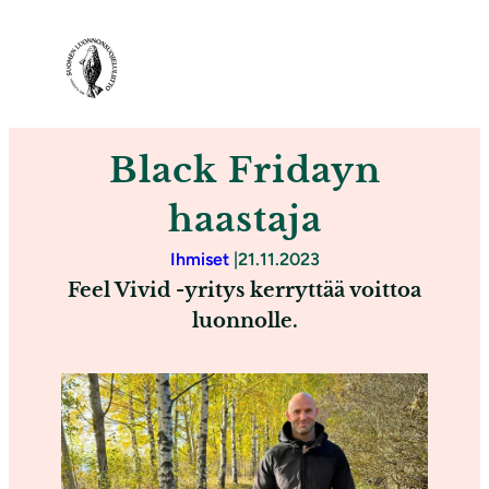
S
i
i
r
r
Black Fridayn
y
s
haastaja
i
Ihmiset
|
21.11.2023
s
Feel Vivid -yritys kerryttää voittoa
ä
luonnolle.
l
t
ö
ö
n