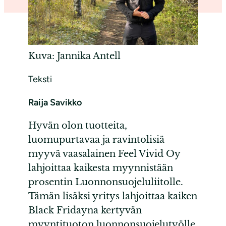
Kuva: Jannika Antell
Teksti
Raija Savikko
Hyvän olon tuotteita,
luomupurtavaa ja ravintolisiä
myyvä vaasalainen Feel Vivid Oy
lahjoittaa kaikesta myynnistään
prosentin Luonnonsuojeluliitolle.
Tämän lisäksi yritys lahjoittaa kaiken
Black Fridayna kertyvän
myyntituoton luonnonsuojelutyölle.