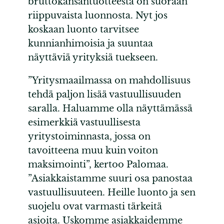
bruttokansantuotteesta on suoraan
riippuvaista luonnosta. Nyt jos
koskaan luonto tarvitsee
kunnianhimoisia ja suuntaa
näyttäviä yrityksiä tuekseen.
”Yritysmaailmassa on mahdollisuus
tehdä paljon lisää vastuullisuuden
saralla. Haluamme olla näyttämässä
esimerkkiä vastuullisesta
yritystoiminnasta, jossa on
tavoitteena muu kuin voiton
maksimointi”, kertoo Palomaa.
”Asiakkaistamme suuri osa panostaa
vastuullisuuteen. Heille luonto ja sen
suojelu ovat varmasti tärkeitä
asioita. Uskomme asiakkaidemme