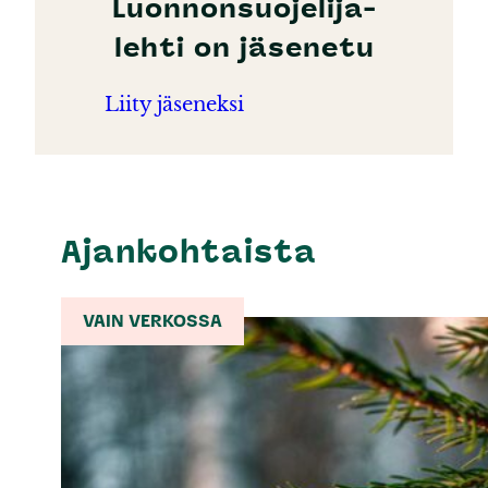
Luonnonsuojelija-
lehti on jäsenetu
Liity jäseneksi
Ajankohtaista