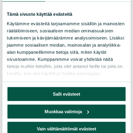
Pohjois-Karjala
Pohjois-Pohjanmaa
Tämä sivusto käyttää evästeitä
Pohjois-Savo
Käytämme evästeitä tarjoamamme sisällön ja mainosten
Satakunta
räätälöimiseen, sosiaalisen median ominaisuuksien
tukemiseen ja kävijämäärämme analysoimiseen. Lisäksi
Uusimaa
jaamme sosiaalisen median, mainosalan ja analytiikka-
Varsinais-Suomi
alan kumppaneillemme tietoja siitä, miten käytät
sivustoamme. Kumppanimme voivat yhdistää näitä
tietoja muihin tietoihin, joita olet antanut heille tai joita on
kerätty, kun olet käyttänyt heidän palvelujaan.
Salli evästeet
Muokkaa valintoja
Vain välttämättömät evästeet