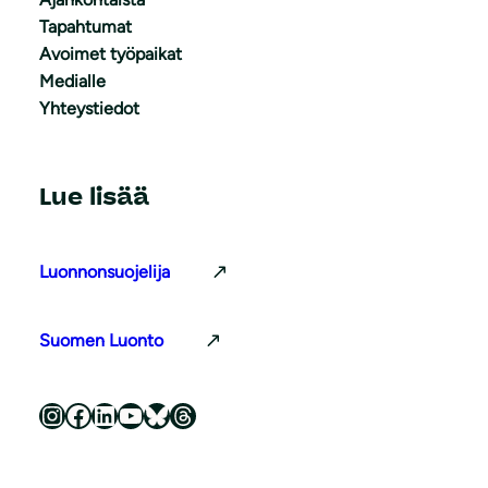
Tapahtumat
Avoimet työpaikat
Medialle
Yhteystiedot
Lue lisää
Luonnonsuojelija
Suomen Luonto
Luonnonsuojeluliitto Instagramissa
Luonnonsuojeluliitto Facebookissa
Luonnonsuojeluliitto LinkedInissä
Luonnonsuojeluliiton YouTube-kanava
Luonnonsuojeluliitto Blueskyssa
Luonnonsuojeluliitto Threadsissa