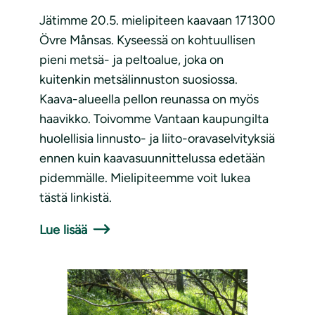
Jätimme 20.5. mielipiteen kaavaan 171300
Övre Månsas. Kyseessä on kohtuullisen
pieni metsä- ja peltoalue, joka on
kuitenkin metsälinnuston suosiossa.
Kaava-alueella pellon reunassa on myös
haavikko. Toivomme Vantaan kaupungilta
huolellisia linnusto- ja liito-oravaselvityksiä
ennen kuin kaavasuunnittelussa edetään
pidemmälle. Mielipiteemme voit lukea
tästä linkistä.
Lue lisää