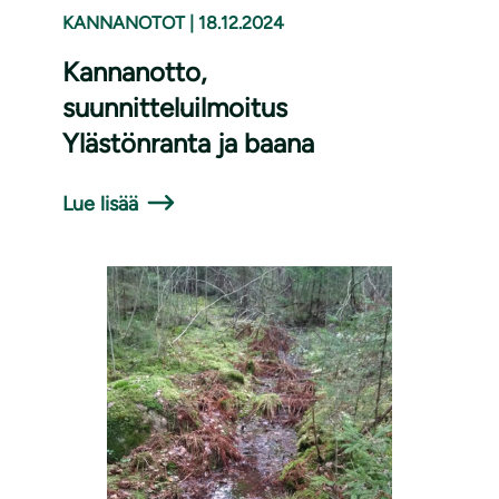
KANNANOTOT
|
18.12.2024
Kannanotto,
suunnitteluilmoitus
Ylästönranta ja baana
Lue lisää