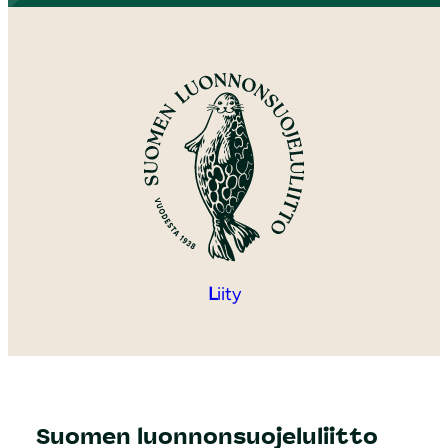
L
iity
Suomen luonnonsuojeluliitto