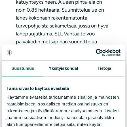
katuyhteyksineen. Alueen pinta-ala on
noin 0,85 hehtaaria.​ Suunnittelualue on
lähes kokonaan rakentamatonta
turvepohjaista sekametsää, jossa on hyvä
lahopuujatkuma. SLL Vantaa toivoo
päiväkodin metsäpihan suunnittelua
mahdollisimman luonnonmukaisena. Lue
linkistä Vantaan kaupungille jättämämme
mielipide.Linkki lausuntoon
Suostumus
Yksityiskohdat
Tietoja
Lue lisää
Tämä sivusto käyttää evästeitä
Käytämme evästeitä tarjoamamme sisällön ja mainosten
räätälöimiseen, sosiaalisen median ominaisuuksien
tukemiseen ja kävijämäärämme analysoimiseen. Lisäksi
jaamme sosiaalisen median, mainosalan ja analytiikka-
alan kumppaneillemme tietoja siitä, miten käytät