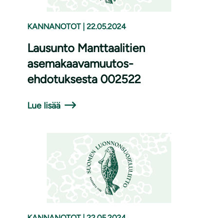
KANNANOTOT
|
22.05.2024
Lausunto Manttaalitien
asemakaavamuutos-
ehdotuksesta 002522
Lue lisää
KANNANOTOT
|
22.05.2024