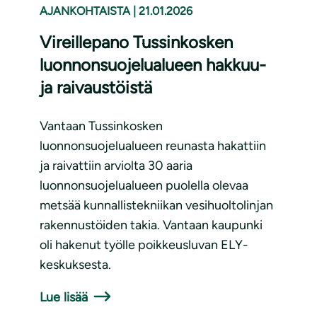
AJANKOHTAISTA
|
21.01.2026
Vireillepano Tussinkosken
luonnonsuojelualueen hakkuu-
ja raivaustöistä
Vantaan Tussinkosken
luonnonsuojelualueen reunasta hakattiin
ja raivattiin arviolta 30 aaria
luonnonsuojelualueen puolella olevaa
metsää kunnallistekniikan vesihuoltolinjan
rakennustöiden takia. Vantaan kaupunki
oli hakenut työlle poikkeusluvan ELY-
keskuksesta.
Lue lisää