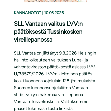
KANNANOTOT
|
10.03.2026
SLL Vantaan valitus LVV:n
päätöksestä Tussinkosken
vireillepanossa
SLL Vantaa on jättänyt 9.3.2026 Helsingin
hallinto-oikeuteen valituksen Lupa- ja
valvontaviraston päätöksestä asiassa LVV-
U/38579/2026. LVV:n kielteinen päätös
koski luonnonsuojelulain 128 §:n mukaista
Suomen luonnonsuojeluliiton Vantaan
yhdistys ry:n hakemaa vireillepanoa
Vantaan Tussinkoskella. Valituksemme
pääset lukemaan tästä linkistä.