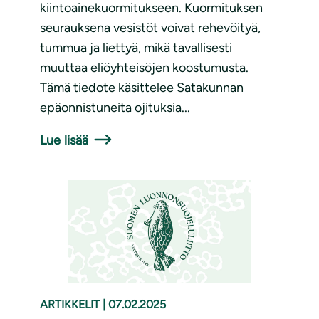
kiintoainekuormitukseen. Kuormituksen
seurauksena vesistöt voivat rehevöityä,
tummua ja liettyä, mikä tavallisesti
muuttaa eliöyhteisöjen koostumusta.
Tämä tiedote käsittelee Satakunnan
epäonnistuneita ojituksia...
Lue lisää
ARTIKKELIT
|
07.02.2025