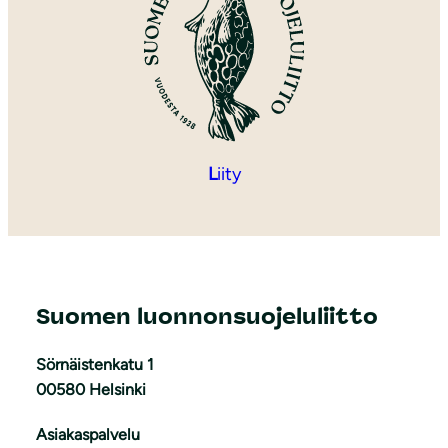
L
iity
Suomen luonnonsuojeluliitto
Sörnäistenkatu 1
00580 Helsinki
Asiakaspalvelu