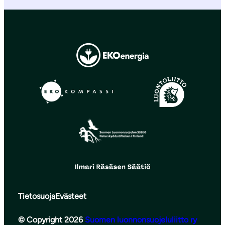
Tietosuoja
Evästeet
© Copyright 2026
Suomen luonnonsuojeluliitto ry