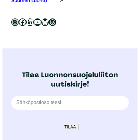
Suomen Luonto
Luonnonsuojeluliitto Instagramissa
Luonnonsuojeluliitto Facebookissa
Luonnonsuojeluliitto LinkedInissä
Luonnonsuojeluliiton YouTube-kanava
Luonnonsuojeluliitto Blueskyssa
Luonnonsuojeluliitto Threadsissa
Tilaa Luonnonsuojeluliiton
uutiskirje!
TILAA