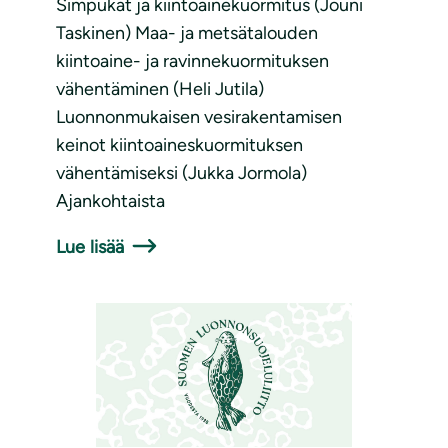
Simpukat ja kiintoainekuormitus (Jouni
Taskinen) Maa- ja metsätalouden
kiintoaine- ja ravinnekuormituksen
vähentäminen (Heli Jutila)
Luonnonmukaisen vesirakentamisen
keinot kiintoaineskuormituksen
vähentämiseksi (Jukka Jormola)
Ajankohtaista
Lue lisää