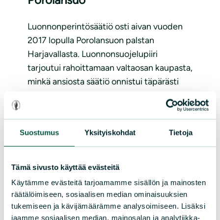
Luonnonperintösäätiö osti aivan vuoden
2017 lopulla Porolansuon palstan
Harjavallasta. Luonnonsuojelupiiri
tarjoutui rahoittamaan valtaosan kaupasta,
minkä ansiosta säätiö onnistui täpärästi
voittamaan tarjouskilpailun ja
rauhoittamaan tämän 15 hehtaarin
suuruisen alueen. Porolansuon palstaan...
Suostumus
Yksityiskohdat
Tietoja
Lue lisää
Tämä sivusto käyttää evästeitä
Käytämme evästeitä tarjoamamme sisällön ja mainosten
räätälöimiseen, sosiaalisen median ominaisuuksien
tukemiseen ja kävijämäärämme analysoimiseen. Lisäksi
jaamme sosiaalisen median, mainosalan ja analytiikka-