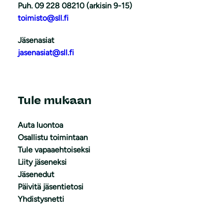
Puh. 09 228 08210 (arkisin 9-15)
toimisto@sll.fi
Jäsenasiat
jasenasiat@sll.fi
Tule mukaan
Auta luontoa
Osallistu toimintaan
Tule vapaaehtoiseksi
Liity jäseneksi
Jäsenedut
Päivitä jäsentietosi
Yhdistysnetti