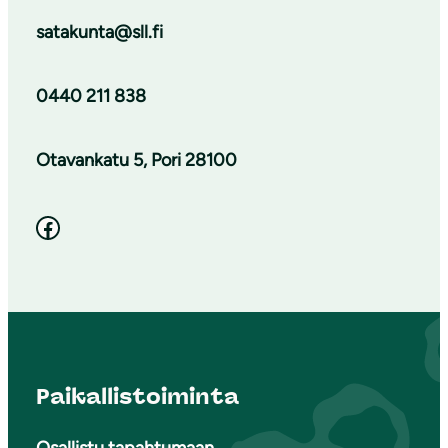
satakunta@sll.fi
0440 211 838
Otavankatu 5, Pori 28100
Facebook
Paikallistoiminta