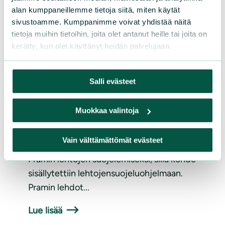
alan kumppaneillemme tietoja siitä, miten käytät
sivustoamme. Kumppanimme voivat yhdistää näitä
tietoja muihin tietoihin, joita olet antanut heille tai joita on
ARTIKKELIT
|
07.02.2025
kerätty, kun olet käyttänyt heidän palvelujaan.
Arkinmäki
Salli evästeet
Rauman yhdistyksen aktiivit keräsivät
1980- ja 1990-luvuilla ahkerasti varoja
Muokkaa valintoja
luonnonsuojelualueen hankintaan muun
muassa pitämällä luontopuotia. He tekivät
Vain välttämättömät evästeet
1980-luvulla tuloksekasta työtä myös
Pramin lehtojen suojelemiseksi, sillä kohde
sisällytettiin lehtojensuojeluohjelmaan.
Pramin lehdot...
Lue lisää