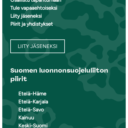
Osallistu tapahtumaan
Tule vapaaehtoiseksi
Liity jäseneksi
Piirit ja yhdistykset
LIITY JÄSENEKSI
Suomen luonnonsuojeluliiton
piirit
Etelä-Häme
Etelä-Karjala
Etelä-Savo
Kainuu
Keski-Suomi