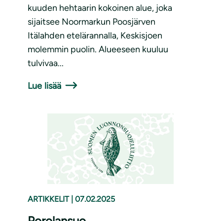
kuuden hehtaarin kokoinen alue, joka
sijaitsee Noormarkun Poosjärven
Itälahden etelärannalla, Keskisjoen
molemmin puolin. Alueeseen kuuluu
tulvivaa...
Lue lisää
ARTIKKELIT
|
07.02.2025
Porolansuo