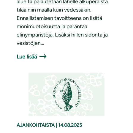
alueita palautetaan lähelle alkuperäistä
tilaa niin maalla kuin vedessäkin.
Ennallistamisen tavoitteena on lisätä
monimuotoisuutta ja parantaa
elinympäristöjä. Lisäksi hiilen sidonta ja
vesistöjen...
Lue lisää
AJANKOHTAISTA
|
14.08.2025