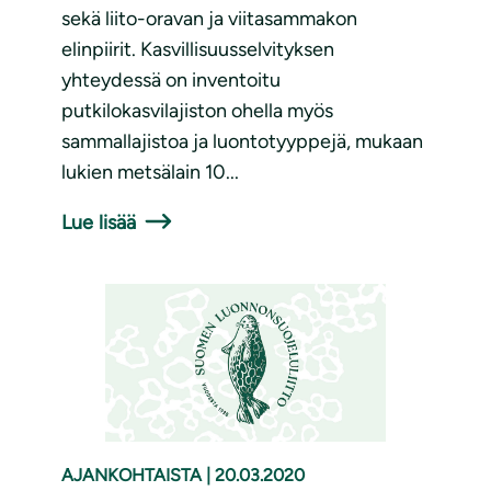
sekä liito-oravan ja viitasammakon
elinpiirit. Kasvillisuusselvityksen
yhteydessä on inventoitu
putkilokasvilajiston ohella myös
sammallajistoa ja luontotyyppejä, mukaan
lukien metsälain 10...
Lue lisää
AJANKOHTAISTA
|
20.03.2020