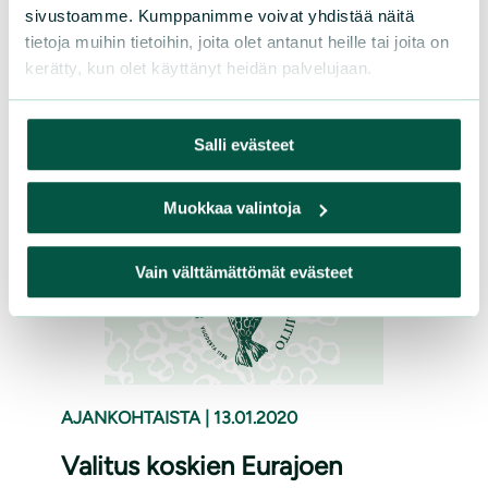
sivustoamme. Kumppanimme voivat yhdistää näitä
liittyen paikallisyhdistysten toimintaan.
tietoja muihin tietoihin, joita olet antanut heille tai joita on
Linkki raporttiin: Raportti jäsenkyselystä ja
kerätty, kun olet käyttänyt heidän palvelujaan.
teemahaastatteluista 2019 Viite: Saine,
Siina-Riikka:...
Salli evästeet
Lue lisää
Muokkaa valintoja
Vain välttämättömät evästeet
AJANKOHTAISTA
|
13.01.2020
Valitus koskien Eurajoen