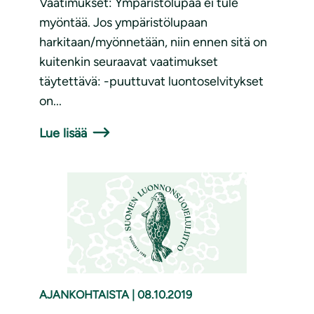
Vaatimukset: Ympäristölupaa ei tule
myöntää. Jos ympäristölupaan
harkitaan/myönnetään, niin ennen sitä on
kuitenkin seuraavat vaatimukset
täytettävä: -puuttuvat luontoselvitykset
on...
Lue lisää
AJANKOHTAISTA
|
08.10.2019