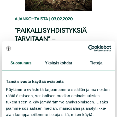
AJANKOHTAISTA
|
03.02.2020
”PAIKALLISYHDISTYKSIÄ
TARVITAAN” –
LUONNONSUOJELUA JA
JÄRJESTÖTOIMINTAA
SATAKUNNASSA VAIKEIDEN
Suostumus
Yksityiskohdat
Tietoja
TUNTEIDEN AIKAKAUDELLA
Tämä sivusto käyttää evästeitä
Filosofian maisteri Siina-Riikka Saineen
Käytämme evästeitä tarjoamamme sisällön ja mainosten
Suomen luonnonsuojeluliiton Satakunnan
räätälöimiseen, sosiaalisen median ominaisuuksien
piirille tuottama raportti jäsenten ja
tukemiseen ja kävijämäärämme analysoimiseen. Lisäksi
aktiivien luontosuhteesta,
jaamme sosiaalisen median, mainosalan ja analytiikka-
alan kumppaneillemme tietoja siitä, miten käytät
luonnonsuojelukäsityksistä ja ajatuksista