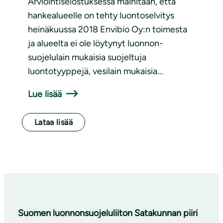
Arviointiselostuksessa mainitaan, että
hankealueelle on tehty luontoselvitys
heinäkuussa 2018 Envibio Oy:n toimesta
ja alueelta ei ole löytynyt luonnon­
suojelulain mukaisia suojel­tuja
luontotyyppejä, vesilain mukaisia...
Lue lisää
Lataa lisää
Suomen luonnonsuojeluliiton Satakunnan piiri