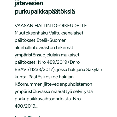
jätevesien
purkupaikkapäätöksiä
VAASAN HALLINTO-OIKEUDELLE
Muutoksenhaku Valituksenalaiset
päätökset Etelä-Suomen
aluehallintoviraston tekemät
ympäristönsuojelulain mukaiset
päätökset: Nro 489/2019 (Dnro
ESAVI/11233/2017), jossa hakijana Säkylän
kunta. Päätös koskee hakijan
Köörnummen jätevedenpuhdistamon
ympäristöluvassa määrättyä selvitystä
purkupaikkavaihtoehdoista. Nro
490/2019...