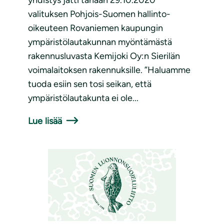
yhdistys jätti tänään 29.10.2020
valituksen Pohjois-Suomen hallinto-
oikeuteen Rovaniemen kaupungin
ympäristölautakunnan myöntämästä
rakennusluvasta Kemijoki Oy:n Sierilän
voimalaitoksen rakennuksille. ”Haluamme
tuoda esiin sen tosi seikan, että
ympäristölautakunta ei ole...
Lue lisää