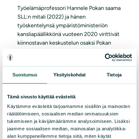
Työelämäprofessori Hannele Pokan saama
SLL:n mitali (2022) ja hänen
työskentelynsä ympäristöministeriön
kansliapäällikkönä vuoteen 2020 virittivät
kiinnostavan keskustelun osaksi Pokan
alustusta, jossa hän kertoi vihreästä
siirtymästä ja Lapin luonnonvaroista.
Häntä oli...
Suostumus
Yksityiskohdat
Tietoja
Lue lisää
Tämä sivusto käyttää evästeitä
Käytämme evästeitä tarjoamamme sisällön ja mainosten
räätälöimiseen, sosiaalisen median ominaisuuksien
tukemiseen ja kävijämäärämme analysoimiseen. Lisäksi
jaamme sosiaalisen median, mainosalan ja analytiikka-
alan kumppaneillemme tietoja siitä, miten käytät