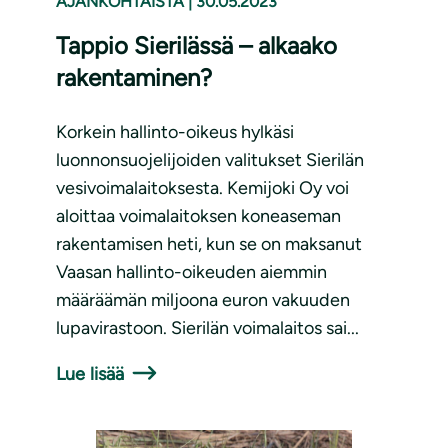
AJANKOHTAISTA
|
30.05.2023
Tappio Sierilässä – alkaako
rakentaminen?
Korkein hallinto-oikeus hylkäsi
luonnonsuojelijoiden valitukset Sierilän
vesivoimalaitoksesta. Kemijoki Oy voi
aloittaa voimalaitoksen koneaseman
rakentamisen heti, kun se on maksanut
Vaasan hallinto-oikeuden aiemmin
määräämän miljoona euron vakuuden
lupavirastoon. Sierilän voimalaitos sai...
Lue lisää