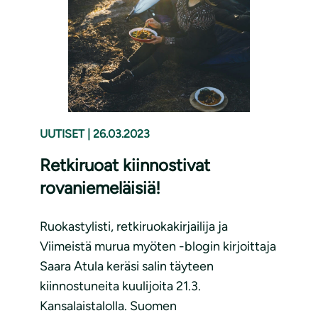
UUTISET
|
26.03.2023
Retkiruoat kiinnostivat
rovaniemeläisiä!
Ruokastylisti, retkiruokakirjailija ja
Viimeistä murua myöten -blogin kirjoittaja
Saara Atula keräsi salin täyteen
kiinnostuneita kuulijoita 21.3.
Kansalaistalolla. Suomen