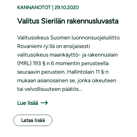
KANNANOTOT
|
29.10.2020
Valitus Sierilän rakennusluvasta
Valitusoikeus Suomen luonnonsuojeluliitto
Rovaniemi ry:llä on ensijaisesti
valitusoikeus maankäyttö- ja rakennuslain
(MRL) 193 §:n 6 momentin perusteella
seuraavin perustein. Hallintolain 11 §:n
mukaan asianosainen se, jonka oikeuteen
tai velvollisuuteen päätös...
Lue lisää
Lataa lisää