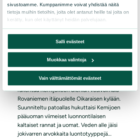
sivustoamme. Kumppanimme voivat yhdistää näitä
tietoja muihin tietoihin, joita olet antanut heille tai joita on
kerätty, kun olet käyttänyt heidän palvelujaan.
AJANKOHTAISTA
|
28.11.2022
Salli evästeet
Luonnonsuojelijat jatkavat
Kemijoki Oy:n Sierilä-hankkeen
Muokkaa valintoja
vastustamista
Vain välttämättömät evästeet
Kemijoki Oy ajaa edelleen hankettaan
rakentaa Kemijokeen Sierilän vesivoimala
Rovaniemen itäpuolelle Oikaraisen kylään.
Suunniteltu patoallas hukuttaisi Kemijoen
pääuoman viimeiset luonnontilaisen
kaltaiset rannat ja uomat. Veden alle jäisi
jokivarren arvokkaita luontotyyppejä...