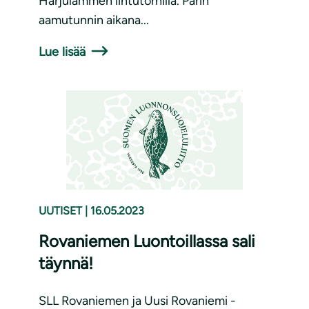
Harjulammen lintutornilla. Parin
aamutunnin aikana...
Lue lisää
UUTISET
|
16.05.2023
Rovaniemen Luontoillassa sali
täynnä!
SLL Rovaniemen ja Uusi Rovaniemi -