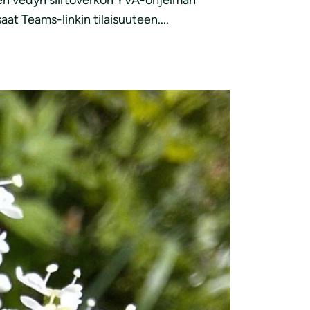
sen vedyn siirtoverkon YVA-ohjelman
aat Teams-linkin tilaisuuteen....