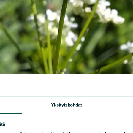
Yksityiskohdat
itä