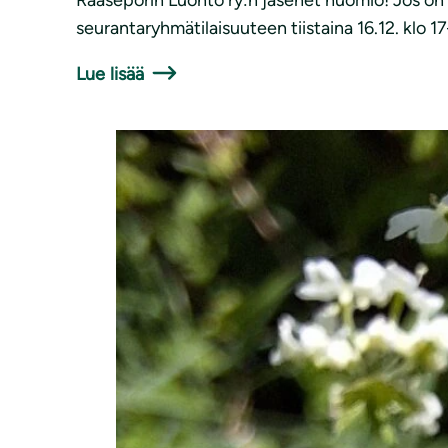
Raaseporin Luonto ry:n jäsenet huomio! Jos on
seurantaryhmätilaisuuteen tiistaina 16.12. klo 17
Lue lisää