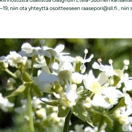
 kiinnostusta osallistua Gasgridin Etelä-Suomen kansalli
–19, niin ota yhteyttä osoitteeseen raasepori@sll.fi , niin s