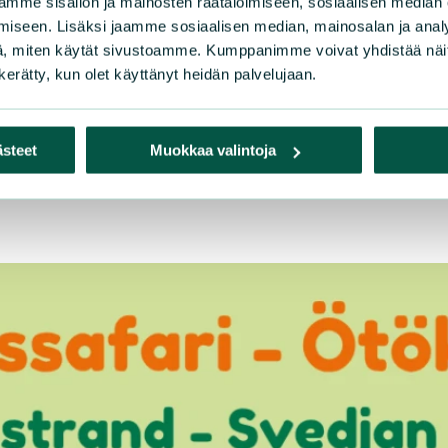
mme sisällön ja mainosten räätälöimiseen, sosiaalisen median
iseen. Lisäksi jaamme sosiaalisen median, mainosalan ja analy
, miten käytät sivustoamme. Kumppanimme voivat yhdistää näitä t
n kerätty, kun olet käyttänyt heidän palvelujaan.
ä Raaseporin Luonto ry kutsuu kaikkia raaseporilaisia m
ästeet
Muokkaa valintoja
aa esille, miten kaunis luonto voi olla, kun sen annetaan...