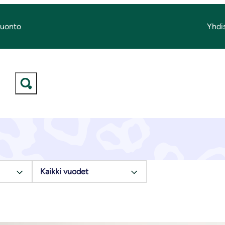
Luonto
Yhdi
Ajankohtaista