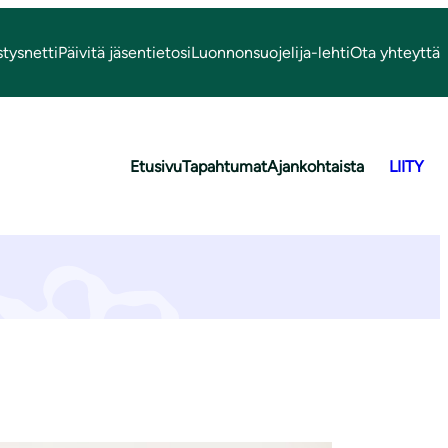
stysnetti
Päivitä jäsentietosi
Luonnonsuojelija-lehti
Ota yhteyttä
Etusivu
Tapahtumat
Ajankohtaista
LIITY