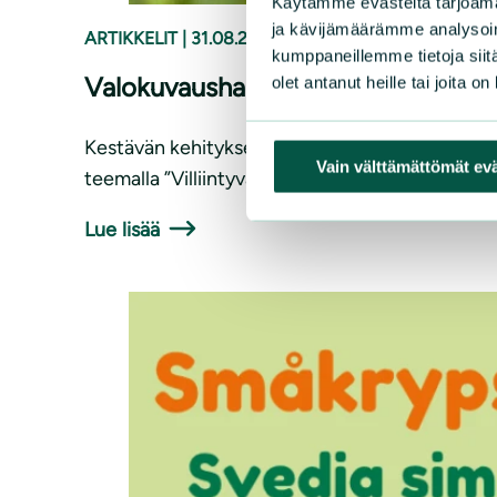
Käytämme evästeitä tarjoama
ja kävijämäärämme analysoim
ARTIKKELIT
|
31.08.2025
kumppaneillemme tietoja siitä
Valokuvaushaaste / Fotoutmaning
olet antanut heille tai joita o
Kestävän kehityksen viikon 22.–28.9. yhteydess
Vain välttämättömät ev
teemalla ”Villiintyvä luonto”, jossa halutaan nost
Lue lisää