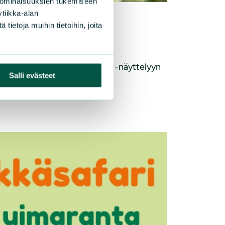
 ominaisuuksien tukemiseen
tiikka-alan
ietoja muihin tietoihin, joita
ukaan valokuvahaasteeseen ja -näyttelyyn
Salli evästeet