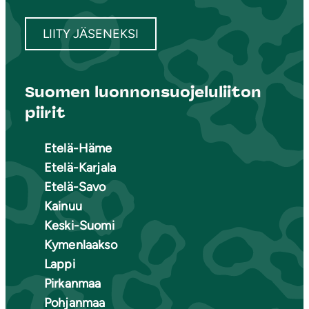
LIITY JÄSENEKSI
Suomen luonnonsuojeluliiton
piirit
Etelä-Häme
Etelä-Karjala
Etelä-Savo
Kainuu
Keski-Suomi
Kymenlaakso
Lappi
Pirkanmaa
Pohjanmaa