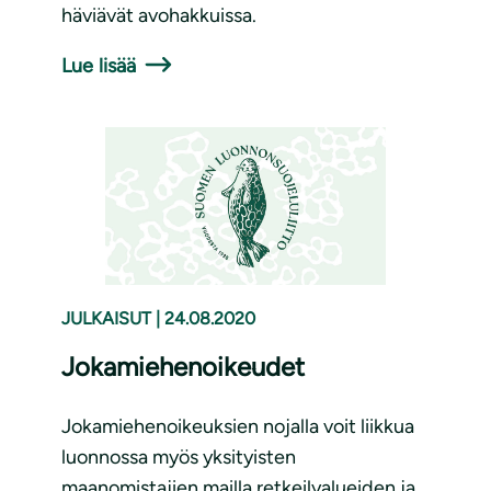
häviävät avohakkuissa.
Lue lisää
JULKAISUT
|
24.08.2020
Jokamiehenoikeudet
Jokamiehenoikeuksien nojalla voit liikkua
luonnossa myös yksityisten
maanomistajien mailla retkeilyalueiden ja