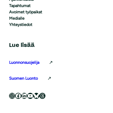
Tapahtumat
Avoimet työpaikat
Medialle
Yhteystiedot
Lue lisää
Luonnonsuojelija
Suomen Luonto
Luonnonsuojeluliitto Instagramissa
Luonnonsuojeluliitto Facebookissa
Luonnonsuojeluliitto LinkedInissä
Luonnonsuojeluliiton YouTube-kanava
Luonnonsuojeluliitto Blueskyssa
Luonnonsuojeluliitto Threadsissa