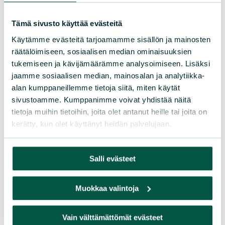
määrätyn kaivoksen ympärillä. Kaivos on
pilannut kaksi alapuolista järveä ja
Tämä sivusto käyttää evästeitä
laittoman kaatopaikan tutkinta on kesken.
Käytämme evästeitä tarjoamamme sisällön ja mainosten
Turvallisuus- ja kemikaalivirasto TUKES on
räätälöimiseen, sosiaalisen median ominaisuuksien
tukemiseen ja kävijämäärämme analysoimiseen. Lisäksi
myöntänyt Dragon Mining Oy:lle...
jaamme sosiaalisen median, mainosalan ja analytiikka-
Lue lisää
alan kumppaneillemme tietoja siitä, miten käytät
sivustoamme. Kumppanimme voivat yhdistää näitä
tietoja muihin tietoihin, joita olet antanut heille tai joita on
kerätty, kun olet käyttänyt heidän palvelujaan.
Salli evästeet
Muokkaa valintoja
JULKAISUT
|
24.10.2019
Vain välttämättömät evästeet