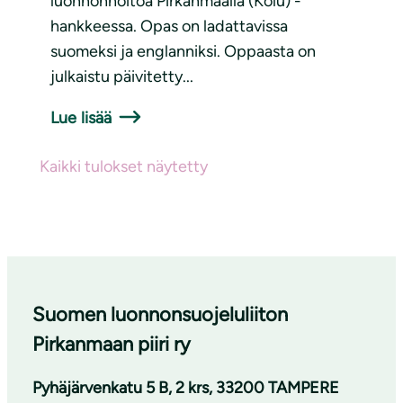
luonnonhoitoa Pirkanmaalla (Kolu) -
hankkeessa. Opas on ladattavissa
suomeksi ja englanniksi. Oppaasta on
julkaistu päivitetty...
Lue lisää
Kaikki tulokset näytetty
Suomen luonnonsuojeluliiton
Pirkanmaan piiri ry
Pyhäjärvenkatu 5 B, 2 krs, 33200 TAMPERE