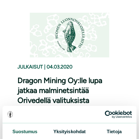
JULKAISUT
|
04.03.2020
Dragon Mining Oy:lle lupa
jatkaa malminetsintää
Orivedellä valituksista
huolimatta
Lupa koskee aluetta
Suostumus
Yksityiskohdat
Tietoja
ympäristöluparikkomusten takia suljetuksi