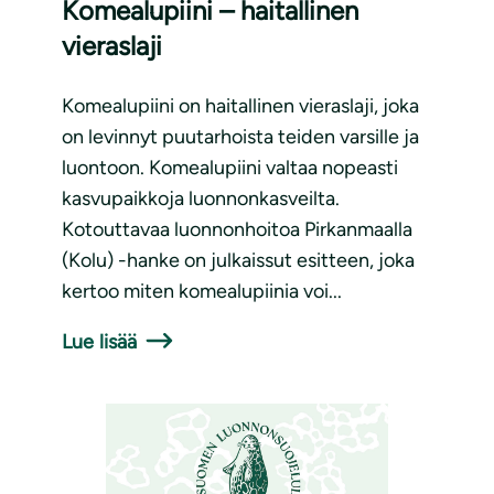
Komealupiini – haitallinen
vieraslaji
Komealupiini on haitallinen vieraslaji, joka
on levinnyt puutarhoista teiden varsille ja
luontoon. Komealupiini valtaa nopeasti
kasvupaikkoja luonnonkasveilta.
Kotouttavaa luonnonhoitoa Pirkanmaalla
(Kolu) -hanke on julkaissut esitteen, joka
kertoo miten komealupiinia voi...
Lue lisää