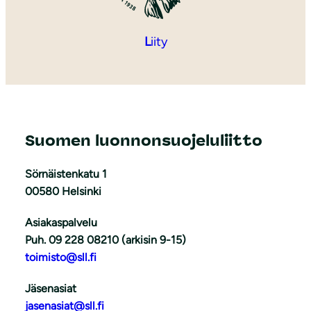
L
iity
Suomen luonnonsuojeluliitto
Sörnäistenkatu 1
00580 Helsinki
Asiakaspalvelu
Puh. 09 228 08210 (arkisin 9-15)
toimisto@sll.fi
Jäsenasiat
jasenasiat@sll.fi