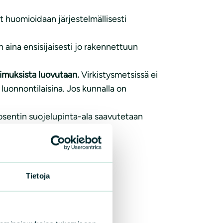
et huomioidaan järjestelmällisesti
n aina ensisijaisesti jo rakennettuun
muksista luovutaan.
Virkistysmetsissä ei
uonnontilaisina. Jos kunnalla on
rosentin suojelupinta-ala saavutetaan
uvan.
Tietoja