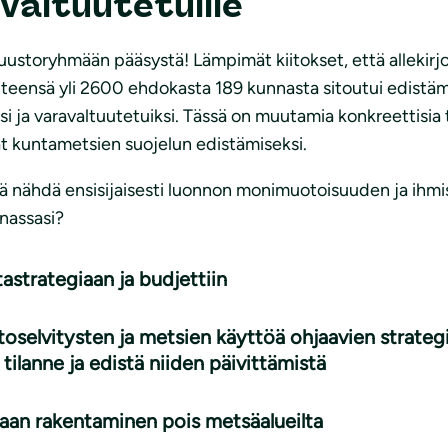
valtuutetuille
uustoryhmään pääsystä! Lämpimät kiitokset, että allekirjo
Yhteensä yli 2600 ehdokasta 189 kunnasta sitoutui edistäm
iksi ja varavaltuutetuiksi. Tässä on muutamia konkreettisia
vät kuntametsien suojelun edistämiseksi.
ä nähdä ensisijaisesti luonnon monimuotoisuuden ja ihmist
nnassasi?
tastrategiaan ja budjettiin
ntoselvitysten ja metsien käyttöä ohjaavien strateg
tilanne ja edistä niiden päivittämistä
maan rakentaminen pois metsäalueilta