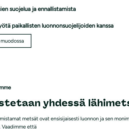
ien suojelua ja ennallistamista
yötä paikallisten luonnonsuojelijoiden kanssa
F-muodossa
emme
astetaan yhdessä lähimet
mistamat metsät ovat ensisijaisesti luonnon ja sen moni
iä. Vaadimme että