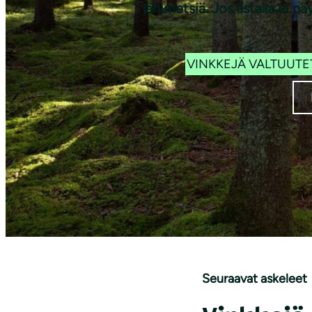
i
lähimetsiä. Jos listalla e
VINKKEJÄ VALTUUTE
Seuraavat askeleet