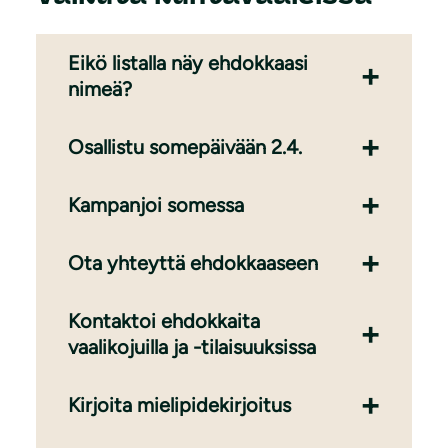
Eikö listalla näy ehdokkaasi
nimeä?
Osallistu somepäivään 2.4.
Kampanjoi somessa
Ota yhteyttä ehdokkaaseen
Kontaktoi ehdokkaita
vaalikojuilla ja -tilaisuuksissa
Kirjoita mielipidekirjoitus