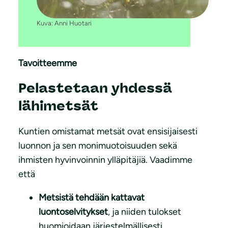
Kuva: Anni Huotari
Tavoitteemme
Pelastetaan yhdessä
lähimetsät
Kuntien omistamat metsät ovat ensisijaisesti
luonnon ja sen monimuotoisuuden sekä
ihmisten hyvinvoinnin ylläpitäjiä. Vaadimme
että
Metsistä tehdään kattavat
luontoselvitykset
, ja niiden tulokset
huomioidaan järjestelmällisesti