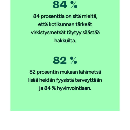
84 %
84 prosenttia on sitä mieltä,
että kotikunnan tärkeät
virkistysmetsät täytyy säästää
hakkuilta.
82 %
82 prosentin mukaan lähimetsä
lisää heidän fyysistä terveyttään
ja 84 % hyvinvointiaan.