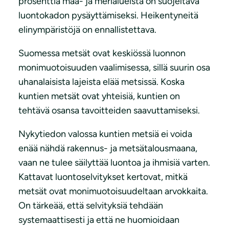
prosenttia maa- ja merialueista on suojeltava
luontokadon pysäyttämiseksi. Heikentyneitä
elinympäristöjä on ennallistettava.
Suomessa metsät ovat keskiössä luonnon
monimuotoisuuden vaalimisessa, sillä suurin osa
uhanalaisista lajeista elää metsissä. Koska
kuntien metsät ovat yhteisiä, kuntien on
tehtävä osansa tavoitteiden saavuttamiseksi.
Nykytiedon valossa kuntien metsiä ei voida
enää nähdä rakennus- ja metsätalousmaana,
vaan ne tulee säilyttää luontoa ja ihmisiä varten.
Kattavat luontoselvitykset kertovat, mitkä
metsät ovat monimuotoisuudeltaan arvokkaita.
On tärkeää, että selvityksiä tehdään
systemaattisesti ja että ne huomioidaan