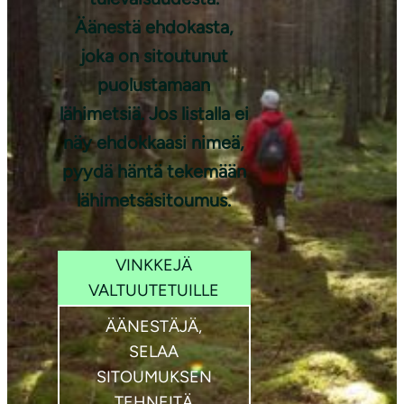
Äänestä ehdokasta,
joka on sitoutunut
Kuva: Aino
puolustamaan
Huotari
lähimetsiä. Jos listalla ei
näy ehdokkaasi nimeä,
pyydä häntä tekemään
lähimetsäsitoumus.
VINKKEJÄ
VALTUUTETUILLE
ÄÄNESTÄJÄ,
SELAA
SITOUMUKSEN
TEHNEITÄ