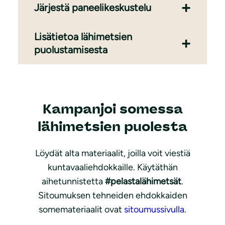
Järjestä paneelikeskustelu
Lisätietoa lähimetsien
puolustamisesta
Kampanjoi somessa
lähimetsien puolesta
Löydät alta materiaalit, joilla voit viestiä
kuntavaaliehdokkaille. Käytäthän
aihetunnistetta
#pelastalähimetsät
.
Sitoumuksen tehneiden ehdokkaiden
somemateriaalit ovat
sitoumussivulla
.