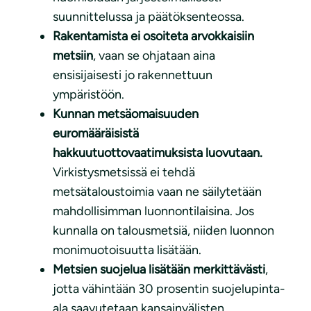
suunnittelussa ja päätöksenteossa.
Rakentamista ei osoiteta arvokkaisiin
metsiin
, vaan se ohjataan aina
ensisijaisesti jo rakennettuun
ympäristöön.
Kunnan metsäomaisuuden
euromääräisistä
hakkuutuottovaatimuksista luovutaan.
Virkistysmetsissä ei tehdä
metsätaloustoimia vaan ne säilytetään
mahdollisimman luonnontilaisina. Jos
kunnalla on talousmetsiä, niiden luonnon
monimuotoisuutta lisätään.
Metsien suojelua lisätään merkittävästi
,
jotta vähintään 30 prosentin suojelupinta-
ala saavutetaan kansainvälisten