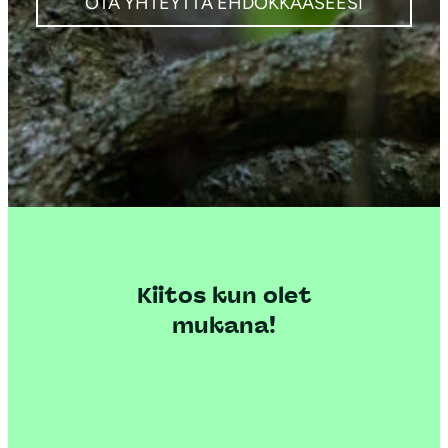
OTA YHTEYTTÄ EHDOKKAASEESI
Kiitos kun olet
mukana!