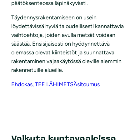
päätöksenteossa läpinäkyvästi.
Täydennysrakentamiseen on usein
löydettävissä hyviä taloudellisesti kannattavia
vaihtoehtoja, joiden avulla metsät voidaan
säästää. Ensisijaisesti on hyödynnettävä
olemassa olevat kiinteistöt ja suunnattava
rakentaminen vajaakäytössä oleville aiemmin
rakennetuille alueille.
Ehdokas, TEE LÄHIMETSÄsitoumus
Vaikuta kuntavaaleissa