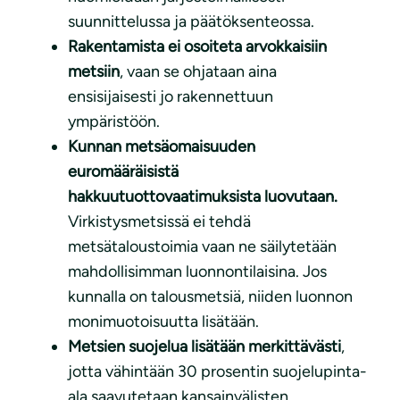
suunnittelussa ja päätöksenteossa.
Rakentamista ei osoiteta arvokkaisiin
metsiin
, vaan se ohjataan aina
ensisijaisesti jo rakennettuun
ympäristöön.
Kunnan metsäomaisuuden
euromääräisistä
hakkuutuottovaatimuksista luovutaan.
Virkistysmetsissä ei tehdä
metsätaloustoimia vaan ne säilytetään
mahdollisimman luonnontilaisina. Jos
kunnalla on talousmetsiä, niiden luonnon
monimuotoisuutta lisätään.
Metsien suojelua lisätään merkittävästi
,
jotta vähintään 30 prosentin suojelupinta-
ala saavutetaan kansainvälisten