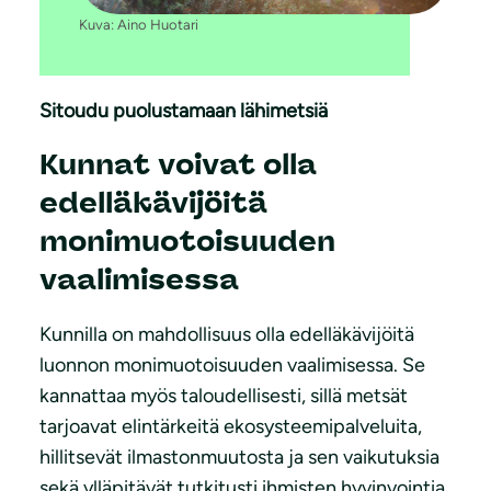
Kuva: Aino Huotari
Sitoudu puolustamaan lähimetsiä
Kunnat voivat olla
edelläkävijöitä
monimuotoisuuden
vaalimisessa
Kunnilla on mahdollisuus olla edelläkävijöitä
luonnon monimuotoisuuden vaalimisessa. Se
kannattaa myös taloudellisesti, sillä metsät
tarjoavat elintärkeitä ekosysteemipalveluita,
hillitsevät ilmastonmuutosta ja sen vaikutuksia
sekä ylläpitävät tutkitusti ihmisten hyvinvointia