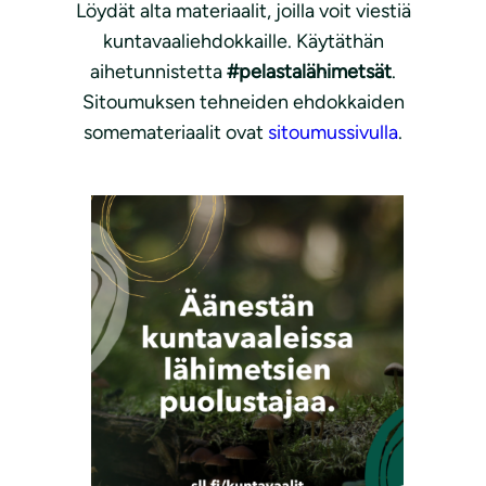
Löydät alta materiaalit, joilla voit viestiä
kuntavaaliehdokkaille. Käytäthän
aihetunnistetta
#pelastalähimetsät
.
Sitoumuksen tehneiden ehdokkaiden
somemateriaalit ovat
sitoumussivulla
.