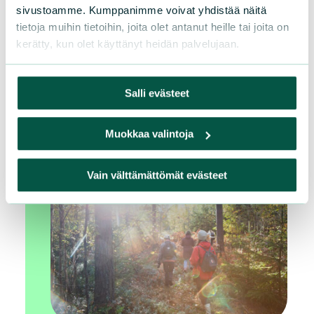
sivustoamme. Kumppanimme voivat yhdistää näitä
tietoja muihin tietoihin, joita olet antanut heille tai joita on
Allekirjoittajan nimi tulee näkyviin taulukossa
kerätty, kun olet käyttänyt heidän palvelujaan.
tarkistusprosessin jälkeen.
Salli evästeet
Muokkaa valintoja
Vain välttämättömät evästeet