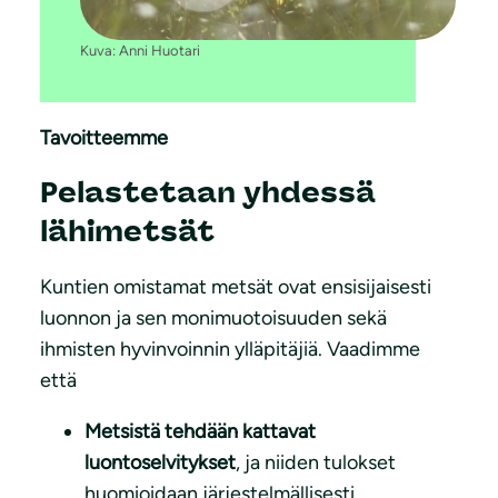
Kuva: Anni Huotari
Tavoitteemme
Pelastetaan yhdessä
lähimetsät
Kuntien omistamat metsät ovat ensisijaisesti
luonnon ja sen monimuotoisuuden sekä
ihmisten hyvinvoinnin ylläpitäjiä. Vaadimme
että
Metsistä tehdään kattavat
luontoselvitykset
, ja niiden tulokset
huomioidaan järjestelmällisesti