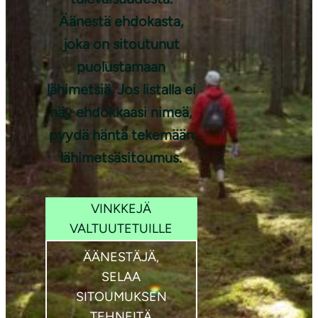
Äänestä ehdokasta,
joka on sitoutunut
Kuva: Aino
puolustamaan
Huotari
lähimetsiä. Jos listalla ei
näy ehdokkaasi nimeä,
pyydä häntä tekemään
lähimetsäsitoumus.
VINKKEJÄ
VALTUUTETUILLE
ÄÄNESTÄJÄ,
SELAA
SITOUMUKSEN
TEHNEITÄ