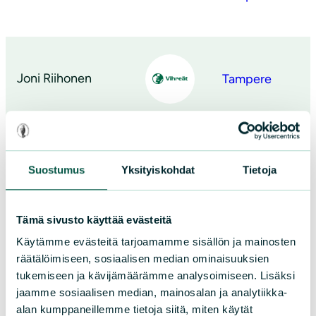
Joni Riihonen
Tampere
Oskari Mehtätalo
Tampere
Suostumus
Yksityiskohdat
Tietoja
Tämä sivusto käyttää evästeitä
Käytämme evästeitä tarjoamamme sisällön ja mainosten
Heli Saari
Tampere
räätälöimiseen, sosiaalisen median ominaisuuksien
tukemiseen ja kävijämäärämme analysoimiseen. Lisäksi
jaamme sosiaalisen median, mainosalan ja analytiikka-
←
1
…
6
7
alan kumppaneillemme tietoja siitä, miten käytät