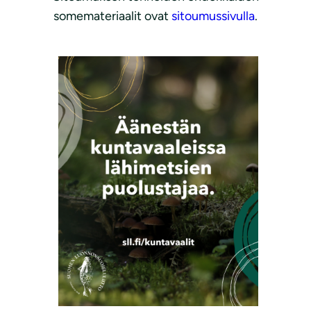
somemateriaalit ovat
sitoumussivulla
.