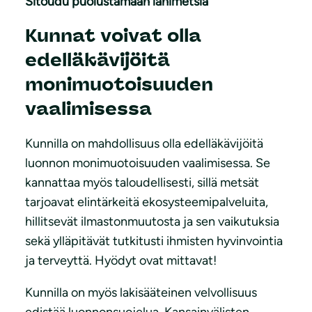
Sitoudu puolustamaan lähimetsiä
Kunnat voivat olla
edelläkävijöitä
monimuotoisuuden
vaalimisessa
Kunnilla on mahdollisuus olla edelläkävijöitä
luonnon monimuotoisuuden vaalimisessa. Se
kannattaa myös taloudellisesti, sillä metsät
tarjoavat elintärkeitä ekosysteemipalveluita,
hillitsevät ilmastonmuutosta ja sen vaikutuksia
sekä ylläpitävät tutkitusti ihmisten hyvinvointia
ja terveyttä. Hyödyt ovat mittavat!
Kunnilla on myös lakisääteinen velvollisuus
edistää luonnonsuojelua. Kansainvälisten