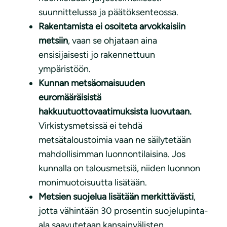
suunnittelussa ja päätöksenteossa.
Rakentamista ei osoiteta arvokkaisiin
metsiin
, vaan se ohjataan aina
ensisijaisesti jo rakennettuun
ympäristöön.
Kunnan metsäomaisuuden
euromääräisistä
hakkuutuottovaatimuksista luovutaan.
Virkistysmetsissä ei tehdä
metsätaloustoimia vaan ne säilytetään
mahdollisimman luonnontilaisina. Jos
kunnalla on talousmetsiä, niiden luonnon
monimuotoisuutta lisätään.
Metsien suojelua lisätään merkittävästi
,
jotta vähintään 30 prosentin suojelupinta-
ala saavutetaan kansainvälisten