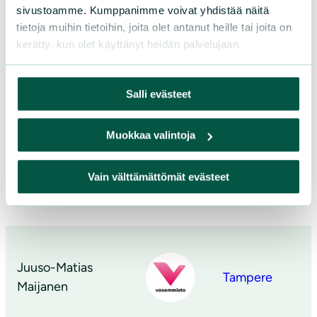
sivustoamme. Kumppanimme voivat yhdistää näitä
Mirja Salmijärvi
Tampere
tietoja muihin tietoihin, joita olet antanut heille tai joita on
kerätty, kun olet käyttänyt heidän palvelujaan.
Salli evästeet
Jutta Luhtinen
Tampere
Muokkaa valintoja
Vain välttämättömät evästeet
Jari Leppänen
Tampere
Juuso-Matias
Tampere
Maijanen