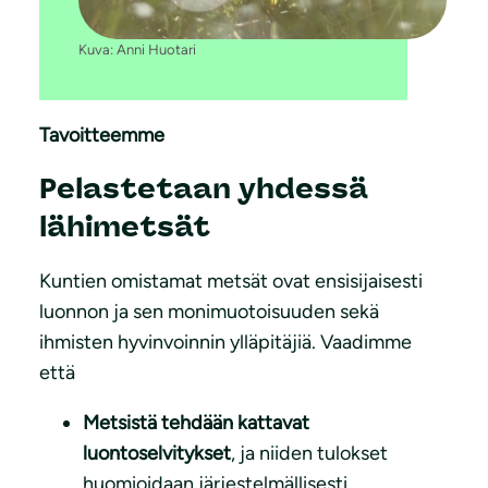
Kuva: Anni Huotari
Tavoitteemme
Pelastetaan yhdessä
lähimetsät
Kuntien omistamat metsät ovat ensisijaisesti
luonnon ja sen monimuotoisuuden sekä
ihmisten hyvinvoinnin ylläpitäjiä. Vaadimme
että
Metsistä tehdään kattavat
luontoselvitykset
, ja niiden tulokset
huomioidaan järjestelmällisesti