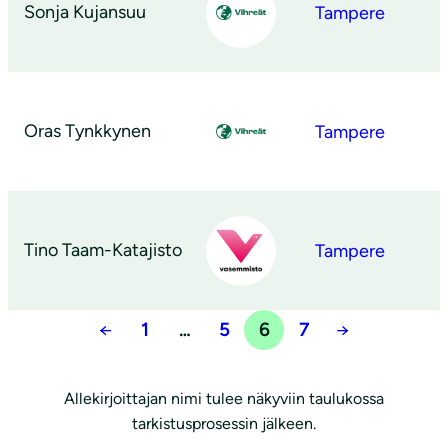
Sonja Kujansuu
Tampere
Oras Tynkkynen
Tampere
Tino Taam-Katajisto
Tampere
←
1
…
5
6
7
→
Allekirjoittajan nimi tulee näkyviin taulukossa
tarkistusprosessin jälkeen.