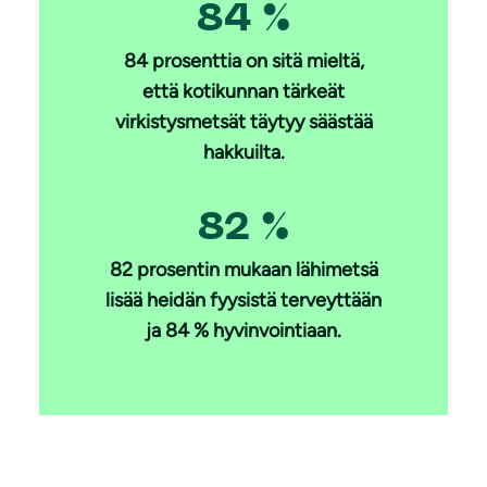
84 %
84 prosenttia on sitä mieltä,
että kotikunnan tärkeät
virkistysmetsät täytyy säästää
hakkuilta.
82 %
82 prosentin mukaan lähimetsä
lisää heidän fyysistä terveyttään
ja 84 % hyvinvointiaan.