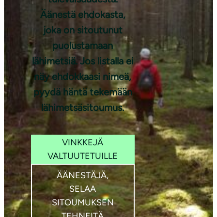
Äänestä ehdokasta,
joka on sitoutunut
Kuva: Aino
puolustamaan
Huotari
lähimetsiä. Jos listalla ei
näy ehdokkaasi nimeä,
pyydä häntä tekemään
lähimetsäsitoumus.
VINKKEJÄ
VALTUUTETUILLE
ÄÄNESTÄJÄ,
SELAA
SITOUMUKSEN
TEHNEITÄ