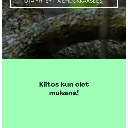
OTA YHTEYTTÄ EHDOKKAASEESI
Kiitos kun olet
mukana!