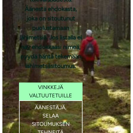
Äänestä ehdokasta,
joka on sitoutunut
Kuva: Aino
puolustamaan
Huotari
lähimetsiä. Jos listalla ei
näy ehdokkaasi nimeä,
pyydä häntä tekemään
lähimetsäsitoumus.
VINKKEJÄ
VALTUUTETUILLE
ÄÄNESTÄJÄ,
SELAA
SITOUMUKSEN
TEHNEITÄ