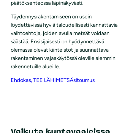
päätöksenteossa läpinäkyvästi.
Täydennysrakentamiseen on usein
löydettävissä hyviä taloudellisesti kannattavia
vaihtoehtoja, joiden avulla metsät voidaan
säästää. Ensisijaisesti on hyödynnettävä
olemassa olevat kiinteistöt ja suunnattava
rakentaminen vajaakäytössä oleville aiemmin
rakennetuille alueille.
Ehdokas, TEE LÄHIMETSÄsitoumus
Vaikuta kuntavaaleissa