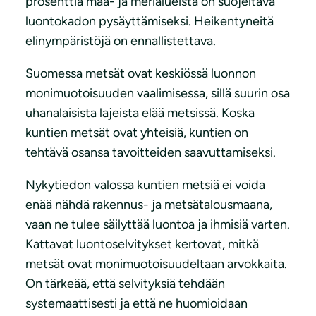
prosenttia maa- ja merialueista on suojeltava
luontokadon pysäyttämiseksi. Heikentyneitä
elinympäristöjä on ennallistettava.
Suomessa metsät ovat keskiössä luonnon
monimuotoisuuden vaalimisessa, sillä suurin osa
uhanalaisista lajeista elää metsissä. Koska
kuntien metsät ovat yhteisiä, kuntien on
tehtävä osansa tavoitteiden saavuttamiseksi.
Nykytiedon valossa kuntien metsiä ei voida
enää nähdä rakennus- ja metsätalousmaana,
vaan ne tulee säilyttää luontoa ja ihmisiä varten.
Kattavat luontoselvitykset kertovat, mitkä
metsät ovat monimuotoisuudeltaan arvokkaita.
On tärkeää, että selvityksiä tehdään
systemaattisesti ja että ne huomioidaan