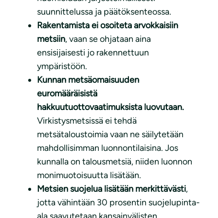
suunnittelussa ja päätöksenteossa.
Rakentamista ei osoiteta arvokkaisiin
metsiin
, vaan se ohjataan aina
ensisijaisesti jo rakennettuun
ympäristöön.
Kunnan metsäomaisuuden
euromääräisistä
hakkuutuottovaatimuksista luovutaan.
Virkistysmetsissä ei tehdä
metsätaloustoimia vaan ne säilytetään
mahdollisimman luonnontilaisina. Jos
kunnalla on talousmetsiä, niiden luonnon
monimuotoisuutta lisätään.
Metsien suojelua lisätään merkittävästi
,
jotta vähintään 30 prosentin suojelupinta-
ala saavutetaan kansainvälisten