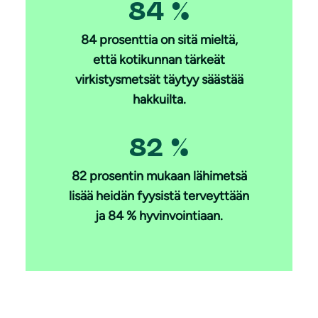
84 %
84 prosenttia on sitä mieltä,
että kotikunnan tärkeät
virkistysmetsät täytyy säästää
hakkuilta.
82 %
82 prosentin mukaan lähimetsä
lisää heidän fyysistä terveyttään
ja 84 % hyvinvointiaan.