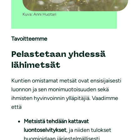
Kuva: Anni Huotari
Tavoitteemme
Pelastetaan yhdessä
lähimetsät
Kuntien omistamat metsät ovat ensisijaisesti
luonnon ja sen monimuotoisuuden sekä
ihmisten hyvinvoinnin ylläpitäjiä. Vaadimme
että
Metsistä tehdään kattavat
luontoselvitykset
, ja niiden tulokset
huomioidaan järjestelmällisesti