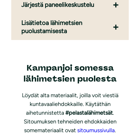
Järjestä paneelikeskustelu
Lisätietoa lähimetsien
puolustamisesta
Kampanjoi somessa
lähimetsien puolesta
Löydät alta materiaalit, joilla voit viestiä
kuntavaaliehdokkaille. Käytäthän
aihetunnistetta
#pelastalähimetsät
.
Sitoumuksen tehneiden ehdokkaiden
somemateriaalit ovat
sitoumussivulla
.