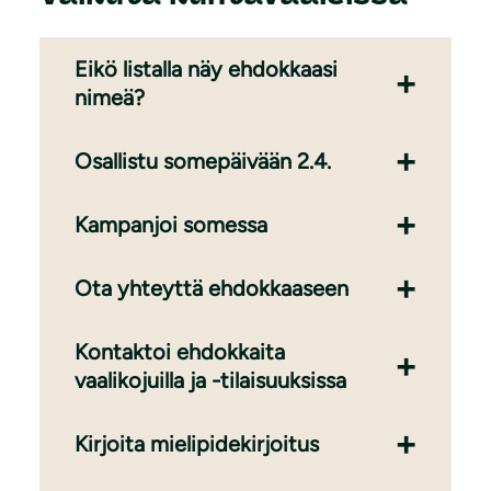
Eikö listalla näy ehdokkaasi
nimeä?
Osallistu somepäivään 2.4.
Kampanjoi somessa
Ota yhteyttä ehdokkaaseen
Kontaktoi ehdokkaita
vaalikojuilla ja -tilaisuuksissa
Kirjoita mielipidekirjoitus