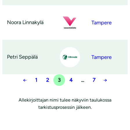
Noora Linnakylä
Tampere
Petri Seppälä
Tampere
←
1
2
3
4
…
7
→
Allekirjoittajan nimi tulee näkyviin taulukossa
tarkistusprosessin jälkeen.