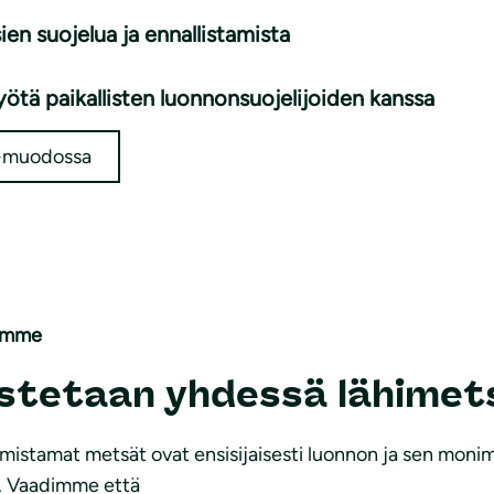
ien suojelua ja ennallistamista
yötä paikallisten luonnonsuojelijoiden kanssa
F-muodossa
emme
astetaan yhdessä lähimet
mistamat metsät ovat ensisijaisesti luonnon ja sen moni
iä. Vaadimme että