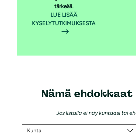
tärkeää.
LUE LISÄÄ
KYSELYTUTKIMUKSESTA
Nämä ehdokkaat o
Jos listalla ei näy kuntaasi ta