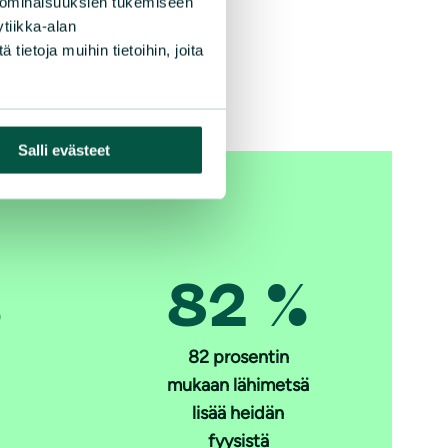
 ominaisuuksien tukemiseen
tiikka-alan
ietoja muihin tietoihin, joita
Salli evästeet
%
82 %
82 prosentin
mukaan lähimetsä
lisää heidän
fyysistä