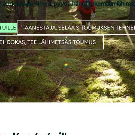
i näy ehdokkaasi nimeä, pyydä häntä tekemään lähim
TUILLE
ÄÄNESTÄJÄ, SELAA SITOUMUKSEN TEHNE
EHDOKAS, TEE LÄHIMETSÄSITOUMUS