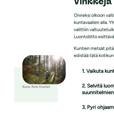
Vinkkejä 
Onneksi olkoon valt
kuntavaalien alla. 
valittiin valtuutetu
Luontoliitto esittä
Kuntien metsät pitä
edistää tätä kotiku
1. Vaikuta kun
2. Selvitä luo
Kuva: Aino Huotari
suunnitelmien 
3. Pyri ohjaa