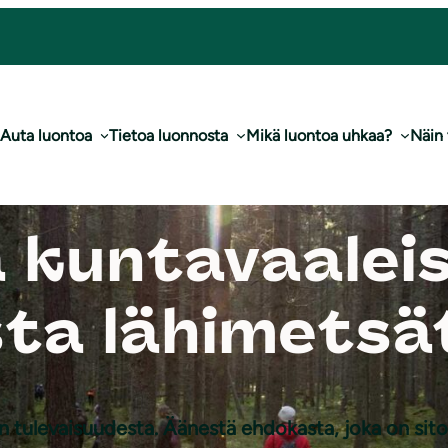
Auta luontoa
Tietoa luonnosta
Mikä luontoa uhkaa?
Näin
 kuntavaaleis
sta lähimetsä
en tulevaisuudesta. Äänestä ehdokasta, joka on si