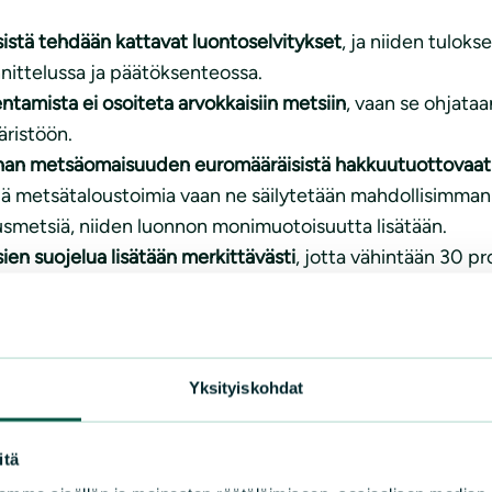
istä tehdään kattavat luontoselvitykset
, ja niiden tuloks
nittelussa ja päätöksenteossa.
ntamista ei osoiteta arvokkaisiin metsiin
, vaan se ohjataa
ristöön.
an metsäomaisuuden euromääräisistä hakkuutuottovaati
ä metsätaloustoimia vaan ne säilytetään mahdollisimman l
usmetsiä, niiden luonnon monimuotoisuutta lisätään.
ien suojelua lisätään merkittävästi
, jotta vähintään 30 p
ainvälisten biodiversiteettitavoitteiden mukaisesti.
voitteisiin haluamme myös kuntavaaliehdokkaiden sitout
, TEE LÄHIMETSÄSITOUMUS
Yksityiskohdat
itä