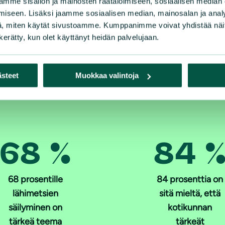
mme sisällön ja mainosten räätälöimiseen, sosiaalisen median
iseen. Lisäksi jaamme sosiaalisen median, mainosalan ja analy
, miten käytät sivustoamme. Kumppanimme voivat yhdistää näitä t
n kerätty, kun olet käyttänyt heidän palvelujaan.
suomalaisille
ästeet
Muokkaa valintoja
68 %
84 
68 prosentille
84 prosenttia on
lähimetsien
sitä mieltä, että
säilyminen on
kotikunnan
tärkeä teema
tärkeät