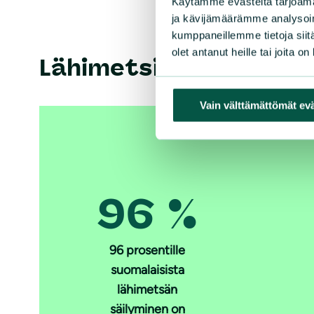
Käytämme evästeitä tarjoama
ja kävijämäärämme analysoim
kumppaneillemme tietoja siitä
olet antanut heille tai joita o
Lähimetsien merkitys 
Vain välttämättömät ev
96 %
96 prosentille
suomalaisista
lähimetsän
säilyminen on