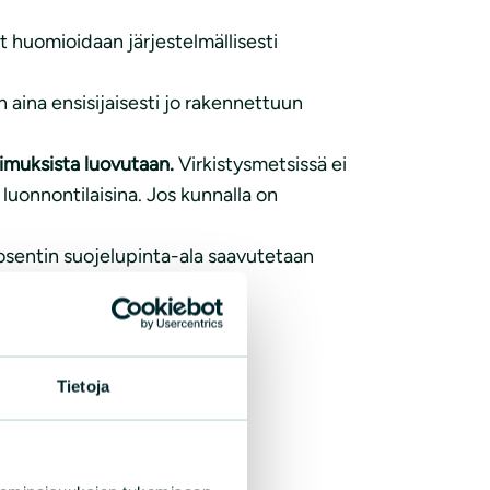
et huomioidaan järjestelmällisesti
n aina ensisijaisesti jo rakennettuun
muksista luovutaan.
Virkistysmetsissä ei
uonnontilaisina. Jos kunnalla on
rosentin suojelupinta-ala saavutetaan
uvan.
Tietoja