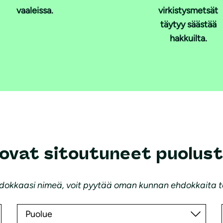
vaaleissa.
virkistysmetsät
täytyy säästää
hakkuilta.
vat sitoutuneet puolus
i ehdokkaasi nimeä, voit pyytää oman kunnan ehdokkait