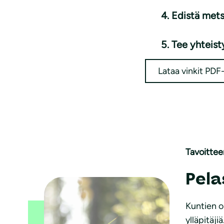
4. Edistä mets
5. Tee yhteist
Lataa vinkit PD
Tavoitte
Pel
Kuntien o
ylläpitäj