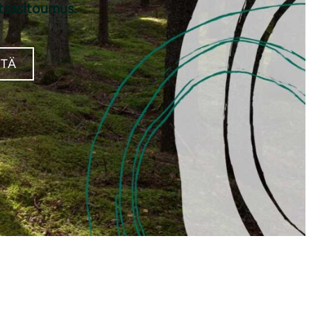
etsäsitoumus.
ITÄ