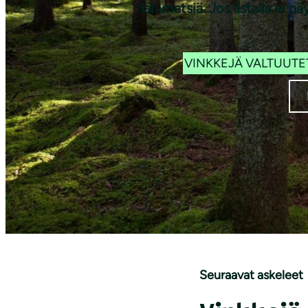
i
lähimetsiä. Jos listalla e
VINKKEJÄ VALTUUTE
Seuraavat askeleet