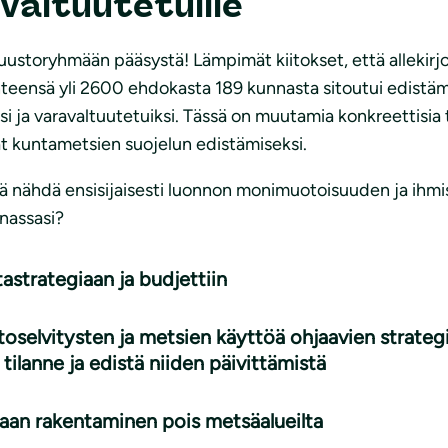
valtuutetuille
uustoryhmään pääsystä! Lämpimät kiitokset, että allekirjo
Yhteensä yli 2600 ehdokasta 189 kunnasta sitoutui edistäm
iksi ja varavaltuutetuiksi. Tässä on muutamia konkreettisia
vät kuntametsien suojelun edistämiseksi.
ä nähdä ensisijaisesti luonnon monimuotoisuuden ja ihmist
nnassasi?
tastrategiaan ja budjettiin
ntoselvitysten ja metsien käyttöä ohjaavien strateg
tilanne ja edistä niiden päivittämistä
maan rakentaminen pois metsäalueilta