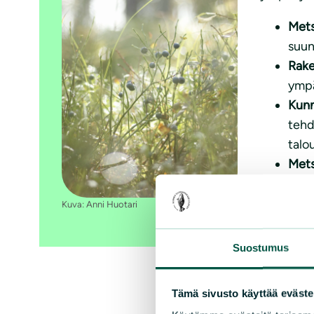
Mets
suun
Rake
ympä
Kunn
tehd
talo
Mets
kans
Kuva: Anni Huotari
Näihin ta
Ehdokas
Suostumus
Tämä sivusto käyttää eväste