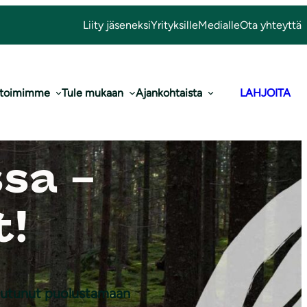
Liity jäseneksi
Yrityksille
Medialle
Ota yhteyttä
 toimimme
Tule mukaan
Ajankohtaista
LAHJOITA
sa –
t!
Kuva: Aino
Huotari
toutunut puolustamaan