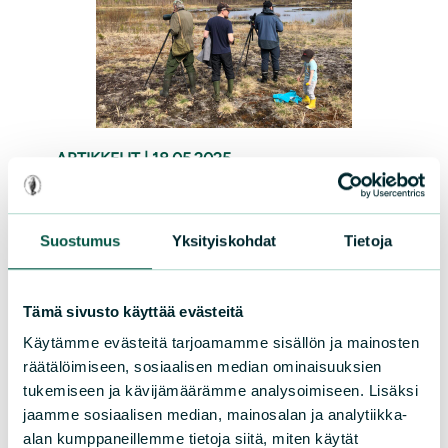
ARTIKKELIT
|
18.05.2025
Konttimäenalussuon
palauttaminen luonnontilaan
Suostumus
Yksityiskohdat
Tietoja
NLY kävi tutustumassa entiseen
Tämä sivusto käyttää evästeitä
polttoturvesuohon 16.5. Turpeen
Käytämme evästeitä tarjoamamme sisällön ja mainosten
jyrsimisen loputtua pari vuotta sitten
räätälöimiseen, sosiaalisen median ominaisuuksien
suosta on nyt tulossa lintukosteikko ja
tukemiseen ja kävijämäärämme analysoimiseen. Lisäksi
mielenkiintoinen luontokohde
jaamme sosiaalisen median, mainosalan ja analytiikka-
lintuharrastajille.
alan kumppaneillemme tietoja siitä, miten käytät