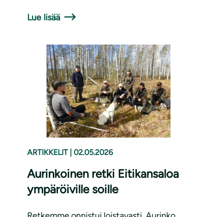
Lue lisää
ARTIKKELIT
|
02.05.2026
Aurinkoinen retki Eitikansaloa
ympäröiville soille
Retkemme onnistui loistavasti. Aurinko