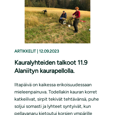
ARTIKKELIT
|
12.09.2023
Kauralyhteiden talkoot 11.9
Alaniityn kaurapellolla.
Iltapäivä on kaikessa erikoisuudessaan
mieleenpainuva. Todellakin kauran korret
katkeilivat, sirpit tekivät tehtävänsä, puhe
soljui somasti ja lyhteet syntyivät, kun
pellavanaru kietoutui korsien ympärille