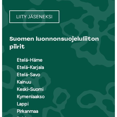
LIITY JÄSENEKSI
Suomen luonnonsuojeluliiton
piirit
Etelä-Häme
Etelä-Karjala
Etelä-Savo
Kainuu
Keski-Suomi
Kymenlaakso
Lappi
Pirkanmaa