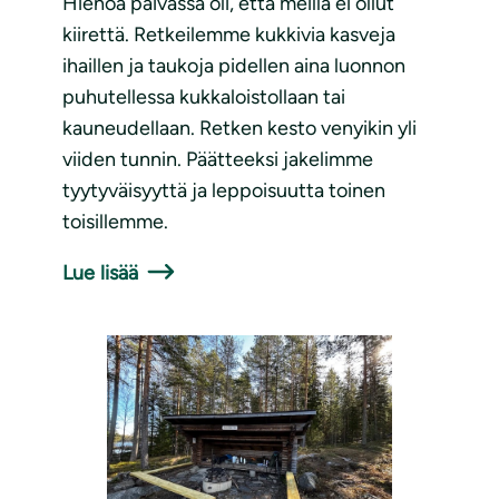
Hienoa päivässä oli, että meillä ei ollut
kiirettä. Retkeilemme kukkivia kasveja
ihaillen ja taukoja pidellen aina luonnon
puhutellessa kukkaloistollaan tai
kauneudellaan. Retken kesto venyikin yli
viiden tunnin. Päätteeksi jakelimme
tyytyväisyyttä ja leppoisuutta toinen
toisillemme.
Lue lisää