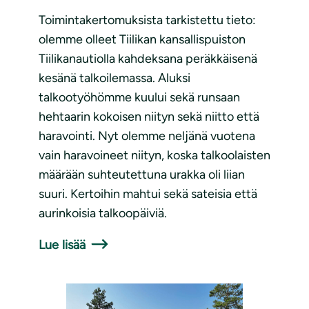
Toimintakertomuksista tarkistettu tieto:
olemme olleet Tiilikan kansallispuiston
Tiilikanautiolla kahdeksana peräkkäisenä
kesänä talkoilemassa. Aluksi
talkootyöhömme kuului sekä runsaan
hehtaarin kokoisen niityn sekä niitto että
haravointi. Nyt olemme neljänä vuotena
vain haravoineet niityn, koska talkoolaisten
määrään suhteutettuna urakka oli liian
suuri. Kertoihin mahtui sekä sateisia että
aurinkoisia talkoopäiviä.
Lue lisää