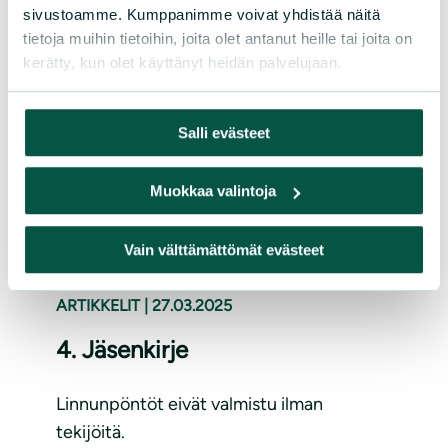
sivustoamme. Kumppanimme voivat yhdistää näitä
Lue lisää
tietoja muihin tietoihin, joita olet antanut heille tai joita on
kerätty, kun olet käyttänyt heidän palvelujaan.
Salli evästeet
Muokkaa valintoja
Vain välttämättömät evästeet
ARTIKKELIT
|
27.03.2025
4. Jäsenkirje
Linnunpöntöt eivät valmistu ilman
tekijöitä.