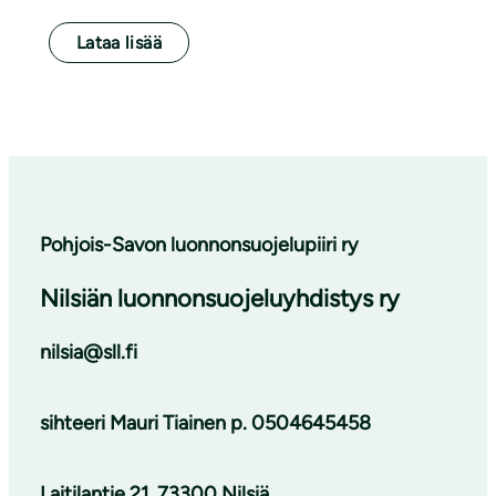
Lataa lisää
Pohjois-Savon luonnonsuojelupiiri ry
Nilsiän luonnonsuojeluyhdistys ry
nilsia@sll.fi
sihteeri
Mauri Tiainen p. 0504645458
Laitilantie 21, 73300 Nilsiä