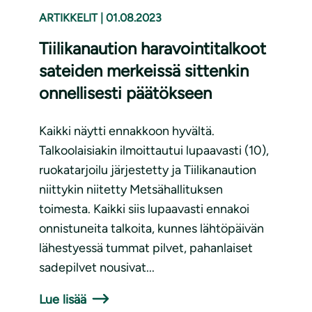
ARTIKKELIT
|
01.08.2023
Tiilikanaution haravointitalkoot
sateiden merkeissä sittenkin
onnellisesti päätökseen
Kaikki näytti ennakkoon hyvältä.
Talkoolaisiakin ilmoittautui lupaavasti (10),
ruokatarjoilu järjestetty ja Tiilikanaution
niittykin niitetty Metsähallituksen
toimesta. Kaikki siis lupaavasti ennakoi
onnistuneita talkoita, kunnes lähtöpäivän
lähestyessä tummat pilvet, pahanlaiset
sadepilvet nousivat...
Lue lisää