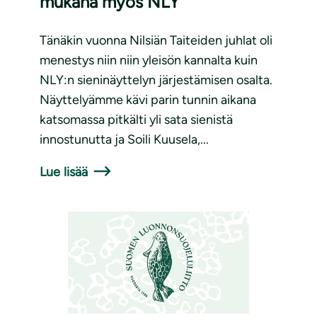
mukana myös NLY
Tänäkin vuonna Nilsiän Taiteiden juhlat oli
menestys niin niin yleisön kannalta kuin
NLY:n sieninäyttelyn järjestämisen osalta.
Näyttelyämme kävi parin tunnin aikana
katsomassa pitkälti yli sata sienistä
innostunutta ja Soili Kuusela,...
Lue lisää