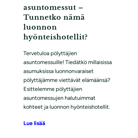
asuntomessut –
Tunnetko nämä
luonnon
hyönteishotellit?
Tervetuloa pölyttäjien
asuntomessuille! Tiedätkö millaisissa
asumuksissa luonnonvaraiset
pölyttäjämme viettävät elämäänsä?
Esittelemme pölyttäjien
asuntomessujen halutuimmat
kohteet ja luonnon hyönteishotellit.
Lue lisää