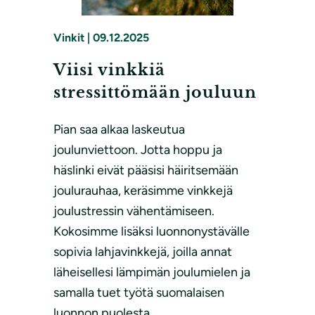
Vinkit
|
09.12.2025
Viisi vinkkiä
stressittömään jouluun
Pian saa alkaa laskeutua
joulunviettoon. Jotta hoppu ja
häslinki eivät pääsisi häiritsemään
joulurauhaa, keräsimme vinkkejä
joulustressin vähentämiseen.
Kokosimme lisäksi luonnonystävälle
sopivia lahjavinkkejä, joilla annat
läheisellesi lämpimän joulumielen ja
samalla tuet työtä suomalaisen
luonnon puolesta.