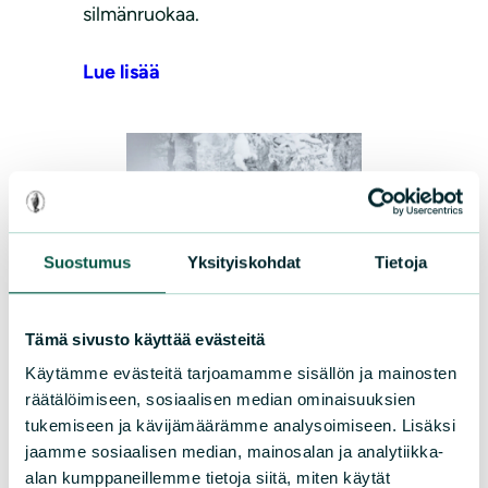
silmänruokaa.
Lue lisää
Suostumus
Yksityiskohdat
Tietoja
Vinkit
|
20.02.2026
Tämä sivusto käyttää evästeitä
Viisi vinkkiä
Käytämme evästeitä tarjoamamme sisällön ja mainosten
räätälöimiseen, sosiaalisen median ominaisuuksien
talviretkelle
tukemiseen ja kävijämäärämme analysoimiseen. Lisäksi
jaamme sosiaalisen median, mainosalan ja analytiikka-
Kevättä enteilevä aurinko lämmittää,
alan kumppaneillemme tietoja siitä, miten käytät