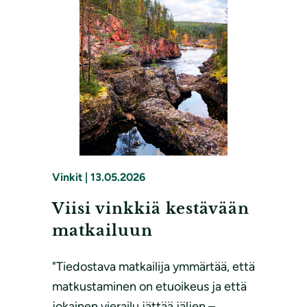
Vinkit
|
13.05.2026
Viisi vinkkiä kestävään
matkailuun
"Tiedostava matkailija ymmärtää, että
matkustaminen on etuoikeus ja että
jokainen vierailu jättää jäljen –