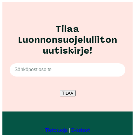
Tilaa
Luonnonsuojeluliiton
uutiskirje!
TILAA
Tietosuoja
|
Evästeet