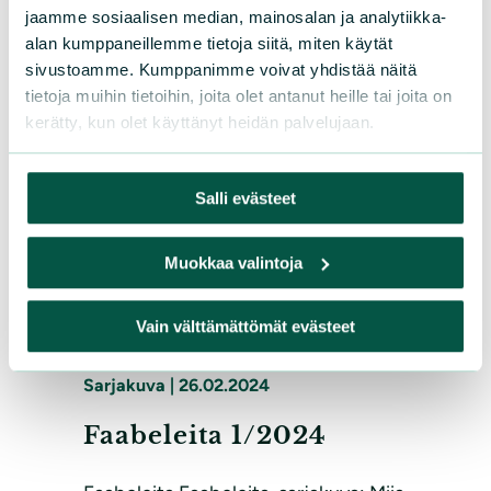
jaamme sosiaalisen median, mainosalan ja analytiikka-
Luonnonsuojelija-lehdessä 1/2024.
alan kumppaneillemme tietoja siitä, miten käytät
Luonnonsuojelija-lehti on jäsenetu
sivustoamme. Kumppanimme voivat yhdistää näitä
Ajankohtaista
tietoja muihin tietoihin, joita olet antanut heille tai joita on
kerätty, kun olet käyttänyt heidän palvelujaan.
Lue lisää
Salli evästeet
Muokkaa valintoja
Vain välttämättömät evästeet
Sarjakuva
|
26.02.2024
Faabeleita 1/2024