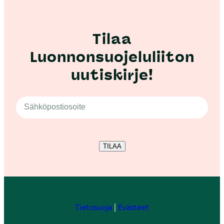
Tilaa
Luonnonsuojeluliiton
uutiskirje!
TILAA
Tietosuoja
|
Evästeet