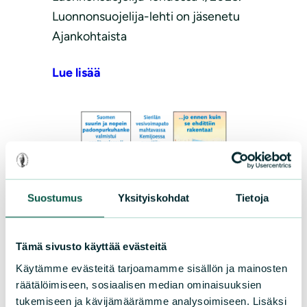
Luonnonsuojelija-lehti on jäsenetu
Ajankohtaista
Lue lisää
Suostumus
Yksityiskohdat
Tietoja
Sarjakuva
|
26.02.2024
Muikku 1/2024
Tämä sivusto käyttää evästeitä
Käytämme evästeitä tarjoamamme sisällön ja mainosten
Muikku Muikku-pilapiirros: Seppo
räätälöimiseen, sosiaalisen median ominaisuuksien
Leinonen. Julkaistu
tukemiseen ja kävijämäärämme analysoimiseen. Lisäksi