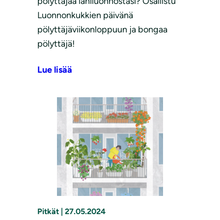
pölyttäjää lähiluonnostasi? Osallistu
Luonnonkukkien päivänä
pölyttäjäviikonloppuun ja bongaa
pölyttäjä!
Lue lisää
Pitkät
|
27.05.2024