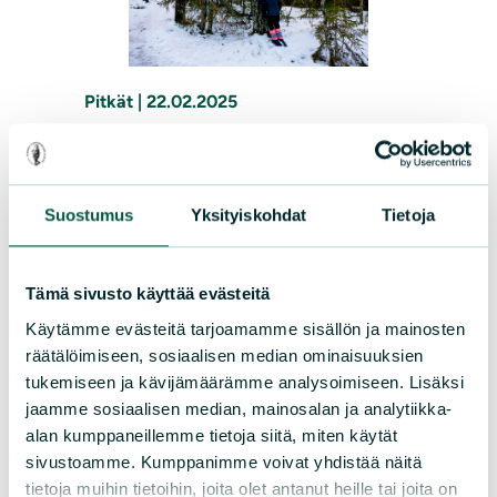
Pitkät
|
22.02.2025
Metsä pelasti minut
Kun maailma ympärillä huojuu, metsä
Suostumus
Yksityiskohdat
Tietoja
tarjoaa ihmisille turvaa ja lohtua.
Joskus elämässä saattaa tulla eteen
Tämä sivusto käyttää evästeitä
sellaisia solmuja, joiden kuristuksessa
Käytämme evästeitä tarjoamamme sisällön ja mainosten
ainoat toivonpilkahdukset löytyvät
räätälöimiseen, sosiaalisen median ominaisuuksien
metsästä.
tukemiseen ja kävijämäärämme analysoimiseen. Lisäksi
jaamme sosiaalisen median, mainosalan ja analytiikka-
Lue lisää
alan kumppaneillemme tietoja siitä, miten käytät
sivustoamme. Kumppanimme voivat yhdistää näitä
tietoja muihin tietoihin, joita olet antanut heille tai joita on