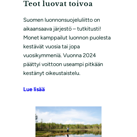
Teot luovat toivoa
Suomen luonnonsuojeluliitto on
aikaansaava järjestö – tutkitusti!
Monet kamppailut luonnon puolesta
kestävät vuosia tai jopa
vuosikymmeniä. Vuonna 2024
päättyi voittoon useampi pitkään
kestänyt oikeustaistelu.
Lue lisää