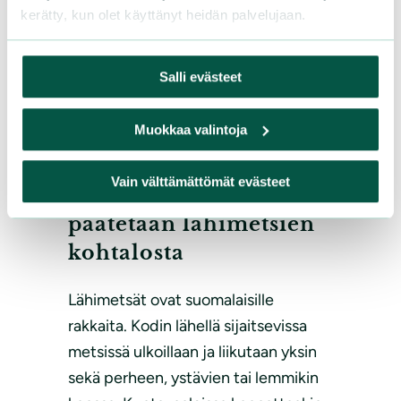
kerätty, kun olet käyttänyt heidän palvelujaan.
Salli evästeet
Muokkaa valintoja
Pitkät
|
21.02.2025
Vain välttämättömät evästeet
Kuntavaaleissa
päätetään lähimetsien
kohtalosta
Lähimetsät ovat suomalaisille
rakkaita. Kodin lähellä sijaitsevissa
metsissä ulkoillaan ja liikutaan yksin
sekä perheen, ystävien tai lemmikin