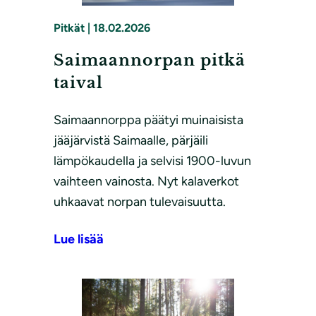
Pitkät
|
18.02.2026
Saimaannorpan pitkä
taival
Saimaannorppa päätyi muinaisista
jääjärvistä Saimaalle, pärjäili
lämpökaudella ja selvisi 1900-luvun
vaihteen vainosta. Nyt kalaverkot
uhkaavat norpan tulevaisuutta.
Lue lisää