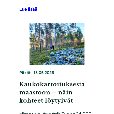
Lue lisää
Pitkät
|
13.05.2026
Kaukokartoituksesta
maastoon – näin
kohteet löytyivät
Miten vakuutusyhtiö Turvan 24 000