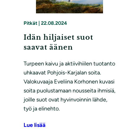
Pitkät
|
22.08.2024
Idän hiljaiset suot
saavat äänen
Turpeen kaivu ja aktiivihiilen tuotanto
uhkaavat Pohjois-Karjalan soita.
Valokuvaaja Eveliina Korhonen kuvasi
soita puolustamaan nousseita ihmisiä,
joille suot ovat hyvinvoinnin lähde,
työ ja elinehto.
Lue lisää