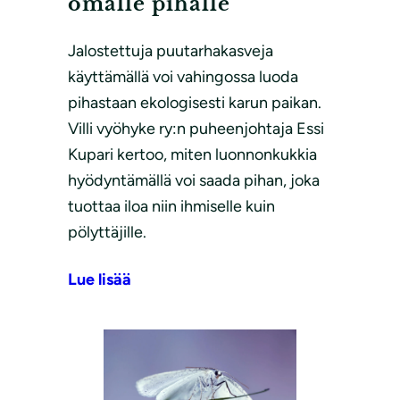
omalle pihalle
Jalostettuja puutarhakasveja
käyttämällä voi vahingossa luoda
pihastaan ekologisesti karun paikan.
Villi vyöhyke ry:n puheenjohtaja Essi
Kupari kertoo, miten luonnonkukkia
hyödyntämällä voi saada pihan, joka
tuottaa iloa niin ihmiselle kuin
pölyttäjille.
Lue lisää