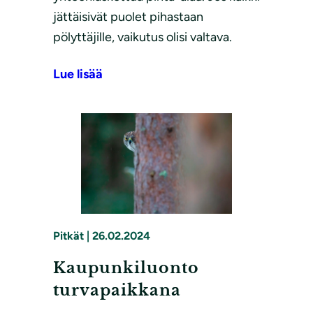
jättäisivät puolet pihastaan
pölyttäjille, vaikutus olisi valtava.
Lue lisää
Pitkät
|
26.02.2024
Kaupunkiluonto
turvapaikkana