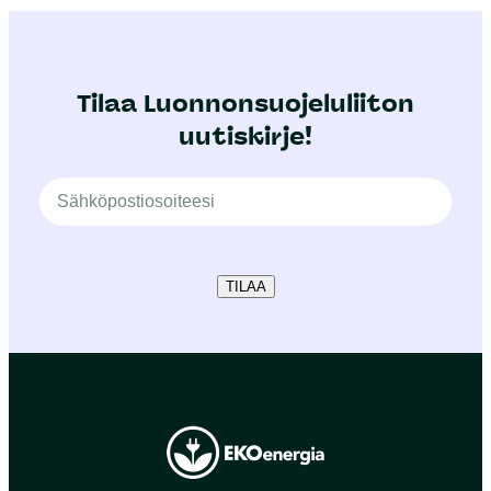
Tilaa Luonnonsuojeluliiton
uutiskirje!
TILAA