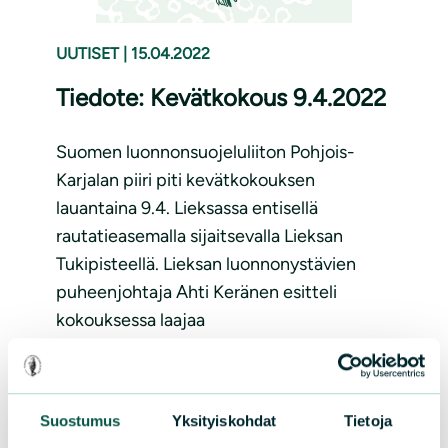
UUTISET
|
15.04.2022
Tiedote: Kevätkokous 9.4.2022
Suomen luonnonsuojeluliiton Pohjois-
Karjalan piiri piti kevätkokouksen
lauantaina 9.4. Lieksassa entisellä
rautatieasemalla sijaitsevalla Lieksan
Tukipisteellä. Lieksan luonnonystävien
puheenjohtaja Ahti Keränen esitteli
kokouksessa laajaa
luontokuvatuotantoaan itäisestä
Suomesta. Kokoukseen kutsuttu
emeritusprofessori Pertti Rannikko...
Suostumus
Yksityiskohdat
Tietoja