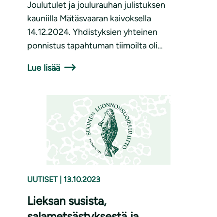
Joulutulet ja joulurauhan julistuksen
kauniilla Mätäsvaaran kaivoksella
14.12.2024. Yhdistyksien yhteinen
ponnistus tapahtuman tiimoilta oli…
Lue lisää
UUTISET
|
13.10.2023
Lieksan susista,
salametsästyksestä ja