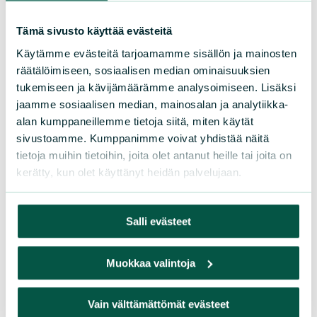
Lue lisää
Tämä sivusto käyttää evästeitä
Kaikki tulokset näytetty
Käytämme evästeitä tarjoamamme sisällön ja mainosten
räätälöimiseen, sosiaalisen median ominaisuuksien
tukemiseen ja kävijämäärämme analysoimiseen. Lisäksi
jaamme sosiaalisen median, mainosalan ja analytiikka-
alan kumppaneillemme tietoja siitä, miten käytät
sivustoamme. Kumppanimme voivat yhdistää näitä
tietoja muihin tietoihin, joita olet antanut heille tai joita on
Suomen luonnonsuojeluliiton Pohjois-Karjalan
kerätty, kun olet käyttänyt heidän palvelujaan.
piiri
Lieksan luonnonystävät ry
Salli evästeet
lieksa@sll.fi
Muokkaa valintoja
040 763 0671
Vain välttämättömät evästeet