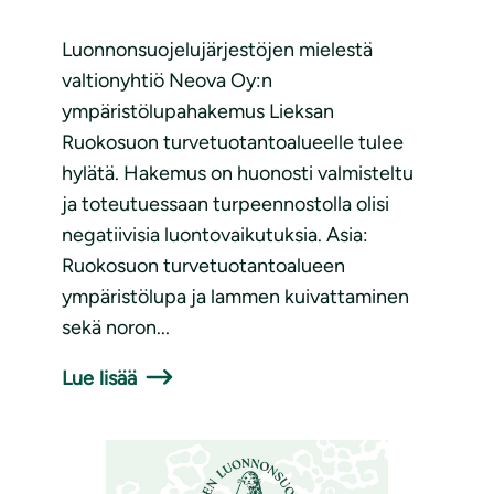
Luonnonsuojelujärjestöjen mielestä
valtionyhtiö Neova Oy:n
ympäristölupahakemus Lieksan
Ruokosuon turvetuotantoalueelle tulee
hylätä. Hakemus on huonosti valmisteltu
ja toteutuessaan turpeennostolla olisi
negatiivisia luontovaikutuksia. Asia:
Ruokosuon turvetuotantoalueen
ympäristölupa ja lammen kuivattaminen
sekä noron...
Lue lisää