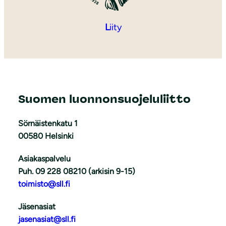
L
iity
Suomen luonnonsuojeluliitto
Sörnäistenkatu 1
00580 Helsinki
Asiakaspalvelu
Puh. 09 228 08210 (arkisin 9-15)
toimisto@sll.fi
Jäsenasiat
jasenasiat@sll.fi