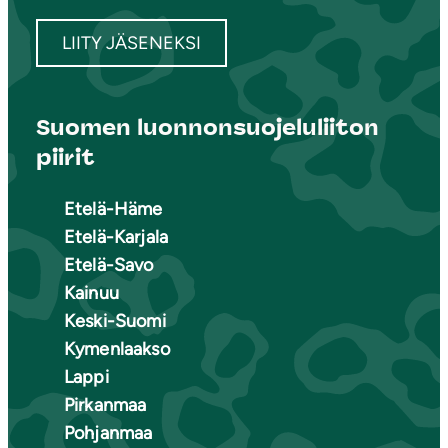
LIITY JÄSENEKSI
Suomen luonnonsuojeluliiton
piirit
Etelä-Häme
Etelä-Karjala
Etelä-Savo
Kainuu
Keski-Suomi
Kymenlaakso
Lappi
Pirkanmaa
Pohjanmaa