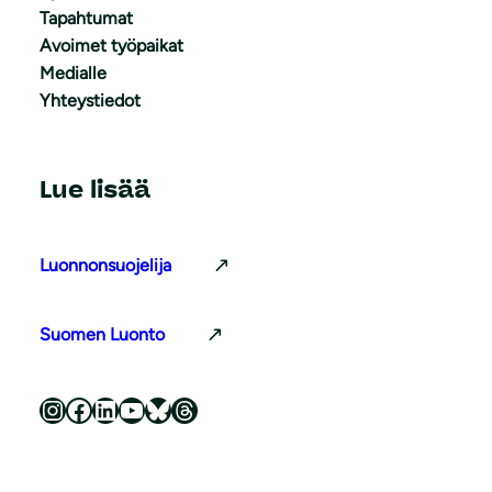
Tapahtumat
Avoimet työpaikat
Medialle
Yhteystiedot
Lue lisää
Luonnonsuojelija
Suomen Luonto
Luonnonsuojeluliitto Instagramissa
Luonnonsuojeluliitto Facebookissa
Luonnonsuojeluliitto LinkedInissä
Luonnonsuojeluliiton YouTube-kanava
Luonnonsuojeluliitto Blueskyssa
Luonnonsuojeluliitto Threadsissa