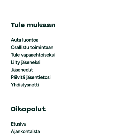
Tule mukaan
Auta luontoa
Osallistu toimintaan
Tule vapaaehtoiseksi
Liity jäseneksi
Jäsenedut
Päivitä jäsentietosi
Yhdistysnetti
Oikopolut
Etusivu
Ajankohtaista