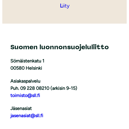
L
iity
Suomen luonnonsuojeluliitto
Sörnäistenkatu 1
00580 Helsinki
Asiakaspalvelu
Puh. 09 228 08210 (arkisin 9-15)
toimisto@sll.fi
Jäsenasiat
jasenasiat@sll.fi