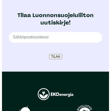
Tilaa Luonnonsuojeluliiton
uutiskirje!
TILAA