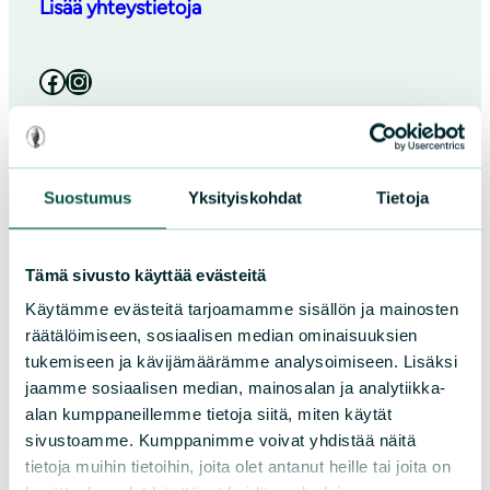
Lisää yhteystietoja
Facebook
Instagram
Suostumus
Yksityiskohdat
Tietoja
Paikallistoiminta
Tämä sivusto käyttää evästeitä
Käytämme evästeitä tarjoamamme sisällön ja mainosten
Osallistu tapahtumaan
räätälöimiseen, sosiaalisen median ominaisuuksien
Tule vapaaehtoiseksi
tukemiseen ja kävijämäärämme analysoimiseen. Lisäksi
Liity jäseneksi
jaamme sosiaalisen median, mainosalan ja analytiikka-
Piirit ja yhdistykset
alan kumppaneillemme tietoja siitä, miten käytät
sivustoamme. Kumppanimme voivat yhdistää näitä
tietoja muihin tietoihin, joita olet antanut heille tai joita on