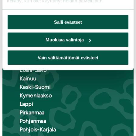
kerätty, kun olet käyttänyt heidän palvelujaan.
LIITY JÄSENEKSI
Salli evästeet
Suomen luonnonsuojeluliiton
piirit
Muokkaa valintoja
Etelä-Häme
Vain välttämättömät evästeet
Etelä-Karjala
Etelä-Savo
Kainuu
Keski-Suomi
Kymenlaakso
Lappi
Pirkanmaa
Pohjanmaa
Pohjois-Karjala