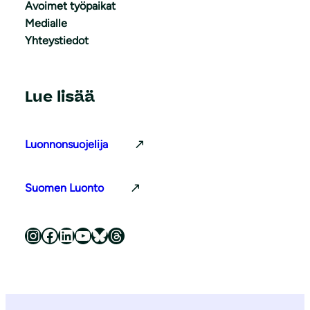
Avoimet työpaikat
Medialle
Yhteystiedot
Lue lisää
Luonnonsuojelija
Suomen Luonto
Luonnonsuojeluliitto Instagramissa
Luonnonsuojeluliitto Facebookissa
Luonnonsuojeluliitto LinkedInissä
Luonnonsuojeluliiton YouTube-kanava
Luonnonsuojeluliitto Blueskyssa
Luonnonsuojeluliitto Threadsissa