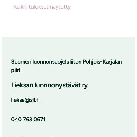
Kaikki tulokset näytetty
Suomen luonnonsuojeluliiton Pohjois-Karjalan
piiri
Lieksan luonnonystävät ry
lieksa@sll.fi
040 763 0671