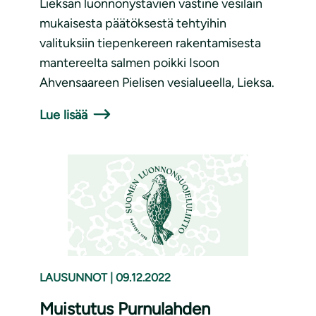
Lieksan luonnonystävien vastine vesilain
mukaisesta päätöksestä tehtyihin
valituksiin tiepenkereen rakentamisesta
mantereelta salmen poikki Isoon
Ahvensaareen Pielisen vesialueella, Lieksa.
Lue lisää
LAUSUNNOT
|
09.12.2022
Muistutus Purnulahden