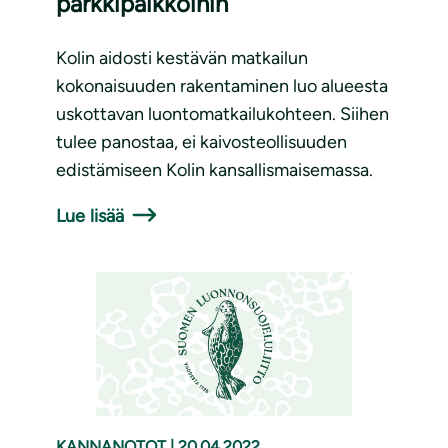
parkkipaikkoihin
Kolin aidosti kestävän matkailun
kokonaisuuden rakentaminen luo alueesta
uskottavan luontomatkailukohteen. Siihen
tulee panostaa, ei kaivosteollisuuden
edistämiseen Kolin kansallismaisemassa.
Lue lisää
KANNANOTOT
|
20.04.2022