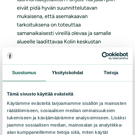
eivät pidä hyvän suunnittelutavan
mukaisena, että asemakaavan
tarkoituksena on toteuttaa
samanaikaisesti vireillä olevaa ja samalle
alueelle laadittavaa Kolin keskustan
osayleiskaavan muutosta (Ylä-Kolintie 25).
Maankäyttölain 1 pykälän mukaan
suunnittelussa tulee turvata jokaisen
Suostumus
Yksityiskohdat
Tietoja
osallistumismahdollisuus asioiden
valmisteluun, sekä suunnittelun laatu ja
vuorovaikutteisuus, asiantuntemuksen
Tämä sivusto käyttää evästeitä
monipuolisuus sekä avoin tiedottaminen
Käytämme evästeitä tarjoamamme sisällön ja mainosten
käsiteltävinä olevissa asioissa. Nyt riittävät
räätälöimiseen, sosiaalisen median ominaisuuksien
osallistumismahdollisuudet sekä riittävät
tukemiseen ja kävijämäärämme analysoimiseen. Lisäksi
jaamme sosiaalisen median, mainosalan ja analytiikka-
selvitykset vaarantuvat, kun toimija
alan kumppaneillemme tietoja siitä, miten käytät
kiirehtii suunnittelua ja yhdistää eri