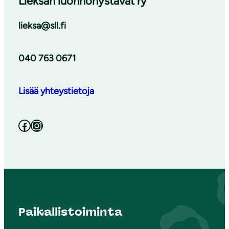
Lieksan luonnonystävät ry
lieksa@sll.fi
040 763 0671
Lisää yhteystietoja
Facebook
Instagram
Paikallistoiminta