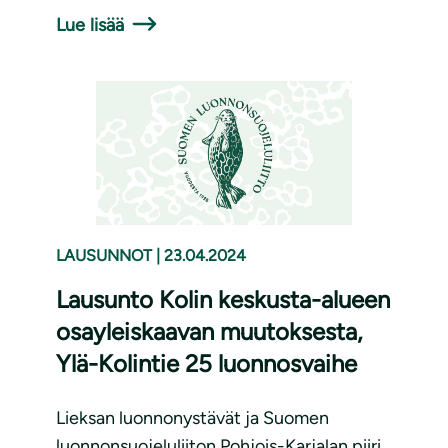
Lue lisää
LAUSUNNOT
|
23.04.2024
Lausunto Kolin keskusta-alueen
osayleiskaavan muutoksesta,
Ylä-Kolintie 25 luonnosvaihe
Lieksan luonnonystävät ja Suomen
luonnonsuojeluliiton Pohjois-Karjalan piiri