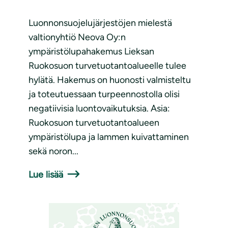
Luonnonsuojelujärjestöjen mielestä
valtionyhtiö Neova Oy:n
ympäristölupahakemus Lieksan
Ruokosuon turvetuotantoalueelle tulee
hylätä. Hakemus on huonosti valmisteltu
ja toteutuessaan turpeennostolla olisi
negatiivisia luontovaikutuksia. Asia:
Ruokosuon turvetuotantoalueen
ympäristölupa ja lammen kuivattaminen
sekä noron...
Lue lisää