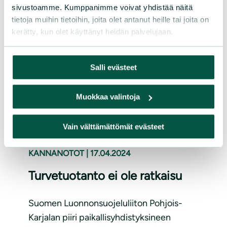
sivustoamme. Kumppanimme voivat yhdistää näitä
kaavoitustasoja.
tietoja muihin tietoihin, joita olet antanut heille tai joita on
kerätty, kun olet käyttänyt heidän palvelujaan.
Lue lisää
Salli evästeet
Muokkaa valintoja
Vain välttämättömät evästeet
KANNANOTOT
|
17.04.2024
Turvetuotanto ei ole ratkaisu
Suomen Luonnonsuojeluliiton Pohjois-
Karjalan piiri paikallisyhdistyksineen