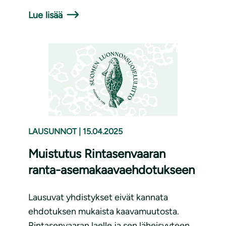
Lue lisää
LAUSUNNOT
|
15.04.2025
Muistutus Rintasenvaaran
ranta-asemakaavaehdotukseen
Lausuvat yhdistykset eivät kannata
ehdotuksen mukaista kaavamuutosta.
Rintasenvaaran laelle ja sen läheisyyteen