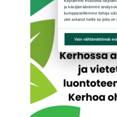
Käytämme evästeitä tarjoama
ja kävijämäärämme analysoim
kumppaneillemme tietoja siitä
olet antanut heille tai joita o
Vain välttämättömät ev