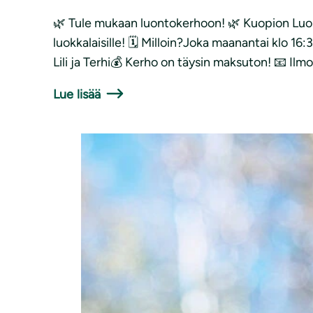
🌿 Tule mukaan luontokerhoon! 🌿 Kuopion Luon
luokkalaisille! 🗓 Milloin?Joka maanantai klo 16
Lili ja Terhi💰 Kerho on täysin maksuton! 📧 Ilmo
Lue lisää