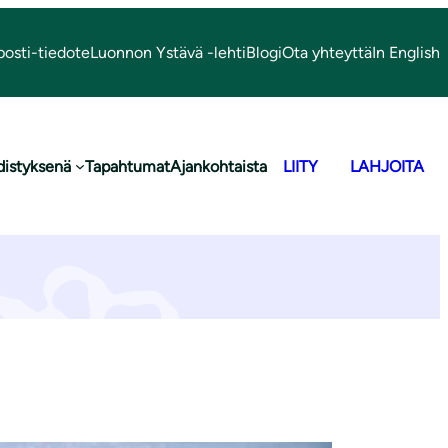
posti-tiedote
Luonnon Ystävä -lehti
Blogi
Ota yhteyttä
In English
distyksenä
Tapahtumat
Ajankohtaista
LIITY
LAHJOITA