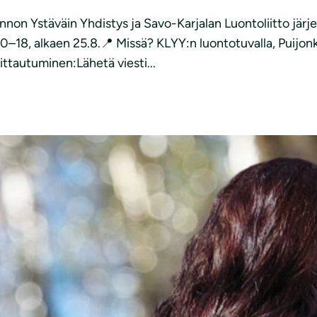
non Ystäväin Yhdistys ja Savo-Karjalan Luontoliitto jär
:30–18, alkaen 25.8.📍 Missä? KLYY:n luontotuvalla, Puijon
ittautuminen:Lähetä viesti...