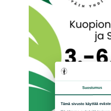
Suostumus
Tämä sivusto käyttää eväste