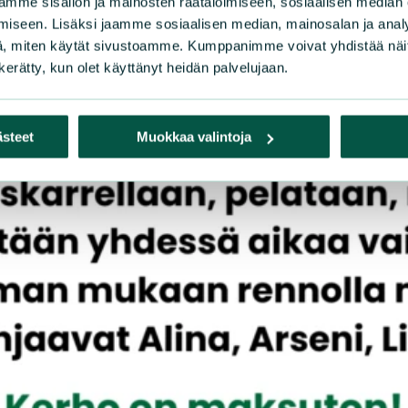
mme sisällön ja mainosten räätälöimiseen, sosiaalisen median
iseen. Lisäksi jaamme sosiaalisen median, mainosalan ja analy
, miten käytät sivustoamme. Kumppanimme voivat yhdistää näitä t
n kerätty, kun olet käyttänyt heidän palvelujaan.
ästeet
Muokkaa valintoja