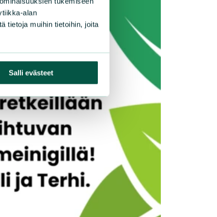
 ominaisuuksien tukemiseen
tiikka-alan
ietoja muihin tietoihin, joita
Salli evästeet