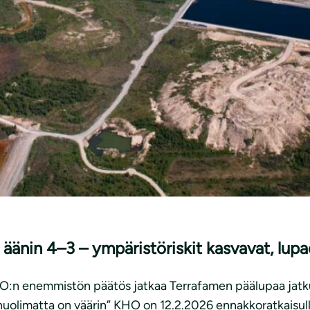
 äänin 4–3 – ympäristöriskit kasvavat, lup
HO:n enemmistön päätös jatkaa Terrafamen päälupaa jatk
 huolimatta on väärin” KHO on 12.2.2026 ennakkoratkaisu