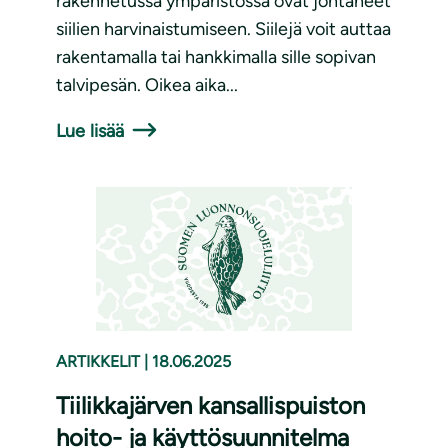
rakennetussa ympäristössä ovat johtaneet
siilien harvinaistumiseen. Siilejä voit auttaa
rakentamalla tai hankkimalla sille sopivan
talvipesän. Oikea aika...
Lue lisää
ARTIKKELIT
|
18.06.2025
Tiilikkajärven kansallispuiston
hoito- ja käyttösuunnitelma