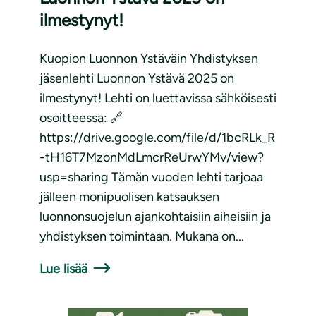
ilmestynyt!
Kuopion Luonnon Ystäväin Yhdistyksen
jäsenlehti Luonnon Ystävä 2025 on
ilmestynyt! Lehti on luettavissa sähköisesti
osoitteessa: 🔗
https://drive.google.com/file/d/1bcRLk_R
-tH16T7MzonMdLmcrReUrwYMv/view?
usp=sharing Tämän vuoden lehti tarjoaa
jälleen monipuolisen katsauksen
luonnonsuojelun ajankohtaisiin aiheisiin ja
yhdistyksen toimintaan. Mukana on...
Lue lisää