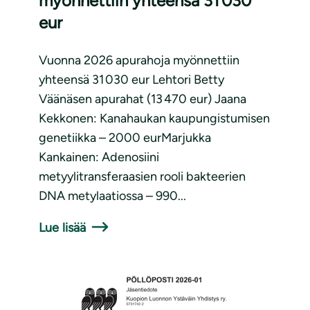
myönnettiin yhteensä 31 030
eur
Vuonna 2026 apurahoja myönnettiin
yhteensä 31 030 eur Lehtori Betty
Väänäsen apurahat (13 470 eur) Jaana
Kekkonen: Kanahaukan kaupungistumisen
genetiikka – 2000 eurMarjukka
Kankainen: Adenosiini
metyylitransferaasien rooli bakteerien
DNA metylaatiossa – 990...
Lue lisää