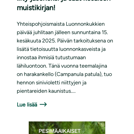
muistikirjan!
Yhteispohjoismaista Luonnonkukkien
päivää juhlitaan jälleen sunnuntaina 15.
kesäkuuta 2025. Päivän tarkoituksena on
lisätä tietoisuutta luonnonkasveista ja
innostaa ihmisiä tutustumaan
lähiluontoon. Tänä vuonna teemalajina
on harakankello (Campanula patula), tuo
hennon sinivioletti niittyjen ja
pientareiden kaunistus....
Lue lisää