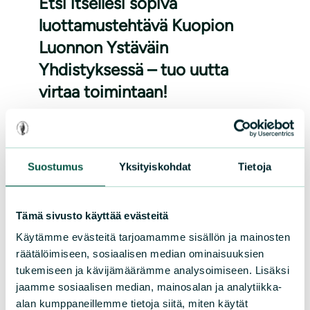
Etsi itsellesi sopiva
luottamustehtävä Kuopion
Luonnon Ystäväin
Yhdistyksessä – tuo uutta
virtaa toimintaan!
Kuopion Luonnon Ystäväin Yhdistyksen
toimintaseurat ja eri tiimit valitsevat
vuosittain uudet toimihenkilöt omien
Suostumus
Yksityiskohdat
Tietoja
sääntöjensä mukaisesti. Näihin tehtäviin
on tärkeää saada joka vuosi uutta verta.
Tämä sivusto käyttää evästeitä
Ilmianna itsesi – ilmoittaudu hoitamaan
Käytämme evästeitä tarjoamamme sisällön ja mainosten
jokin...
räätälöimiseen, sosiaalisen median ominaisuuksien
tukemiseen ja kävijämäärämme analysoimiseen. Lisäksi
Lue lisää
jaamme sosiaalisen median, mainosalan ja analytiikka-
alan kumppaneillemme tietoja siitä, miten käytät