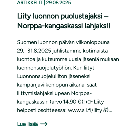
ARTIKKELIT
|
29.08.2025
Liity luonnon puolustajaksi –
Norppa-kangaskassi lahjaksi!
Suomen luonnon päivän viikonloppuna
29.–31.8.2025 juhlistamme kotimaista
luontoa ja kutsumme uusia jäseniä mukaan
luonnonsuojelutyöhön. Kun liityt
Luonnonsuojeluliiton jäseneksi
kampanjaviikonlopun aikana, saat
liittymislahjaksi upean Norppa-
kangaskassin (arvo 14,90 €)! 👉 Liity
helposti osoitteessa: www.sll.fi/liity 🎁...
Lue lisää