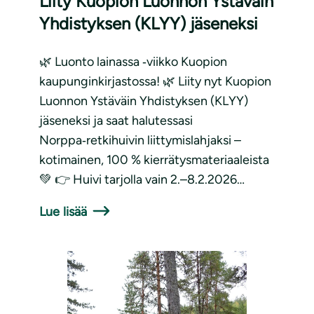
Liity Kuopion Luonnon Ystäväin
Yhdistyksen (KLYY) jäseneksi
🌿 Luonto lainassa ‑viikko Kuopion
kaupunginkirjastossa! 🌿 Liity nyt Kuopion
Luonnon Ystäväin Yhdistyksen (KLYY)
jäseneksi ja saat halutessasi
Norppa‑retkihuivin liittymislahjaksi –
kotimainen, 100 % kierrätysmateriaaleista
💚 👉 Huivi tarjolla vain 2.–8.2.2026…
Lue lisää