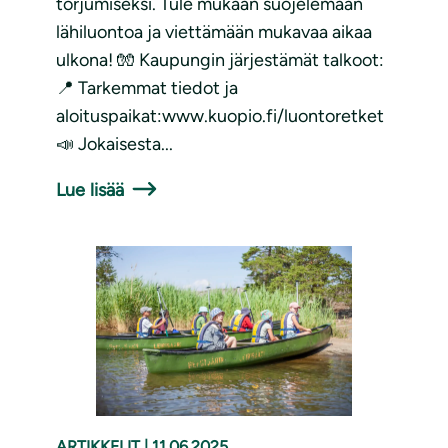
torjumiseksi. Tule mukaan suojelemaan
lähiluontoa ja viettämään mukavaa aikaa
ulkona! 🧤 Kaupungin järjestämät talkoot:
📍 Tarkemmat tiedot ja
aloituspaikat:www.kuopio.fi/luontoretket
📣 Jokaisesta...
Lue lisää
ARTIKKELIT
|
11.06.2025