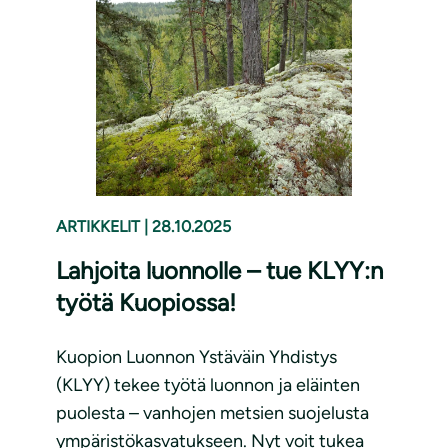
ARTIKKELIT
|
28.10.2025
Lahjoita luonnolle – tue KLYY:n
työtä Kuopiossa!
Kuopion Luonnon Ystäväin Yhdistys
(KLYY) tekee työtä luonnon ja eläinten
puolesta – vanhojen metsien suojelusta
ympäristökasvatukseen. Nyt voit tukea