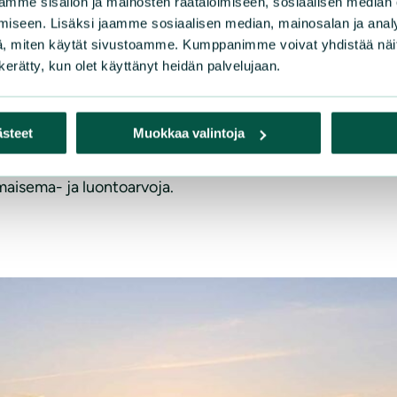
mme sisällön ja mainosten räätälöimiseen, sosiaalisen median
iseen. Lisäksi jaamme sosiaalisen median, mainosalan ja analy
, miten käytät sivustoamme. Kumppanimme voivat yhdistää näitä t
n kerätty, kun olet käyttänyt heidän palvelujaan.
aehdotuksesta
ästeet
Muokkaa valintoja
logisellayhteydellä. Kuten maakuntahallitus lausunnossaa
t linjaukset. Siinä on huolehdittava, että viheryhteysta
 maisema- ja luontoarvoja.