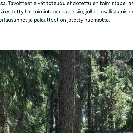
nssa. Tavoitteet eivät toteudu ehdotettujen toimintaperi
esitettyihin toimintaperiaatteisiin, jolloin osallistamise
si lausunnot ja palautteet on jätetty huomiotta.