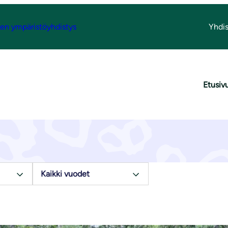
n ympäristöyhdistys
Yhdis
Ajankohtaista
Etusiv