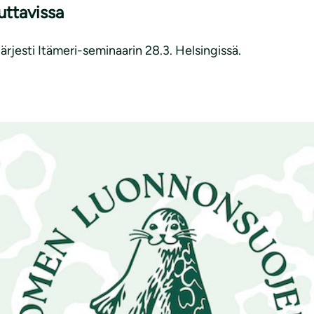
uttavissa
rjesti Itämeri-seminaarin 28.3. Helsingissä.