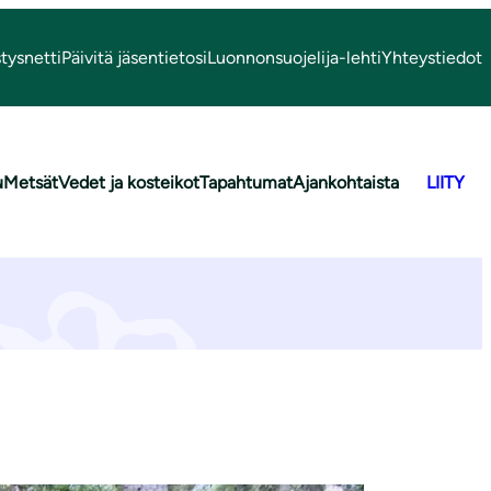
tysnetti
Päivitä jäsentietosi
Luonnonsuojelija-lehti
Yhteystiedot
u
Metsät
Vedet ja kosteikot
Tapahtumat
Ajankohtaista
LIITY