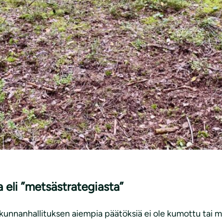
 eli ”metsästrategiasta”
unnanhallituksen aiempia päätöksiä ei ole kumottu tai mu