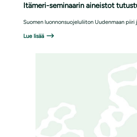
Itämeri-seminaarin aineistot tutust
Suomen luonnonsuojeluliiton Uudenmaan piiri jä
Lue lisää