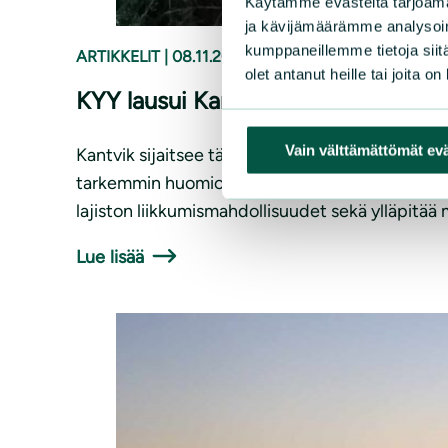
Käytämme evästeitä tarjoama
ja kävijämäärämme analysoim
kumppaneillemme tietoja siitä
ARTIKKELIT
|
08.11.2025
olet antanut heille tai joita o
KYY lausui Kantvikin osayleiskaav
Vain välttämättömät ev
Kantvik sijaitsee tärkeällä Porkkala-Meiko-eko
tarkemmin huomioon Uusimaa-kaavan 2050 mukaise
lajiston liikkumismahdollisuudet sekä ylläpitää
Lue lisää