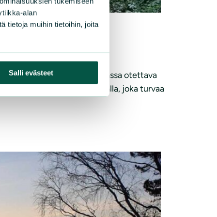
 ominaisuuksien tukemiseen
tiikka-alan
ietoja muihin tietoihin, joita
Salli evästeet
n muistuttaa on osayleiskaavassa otettava
rve säilyy ja toteutuu tavalla, joka turvaa