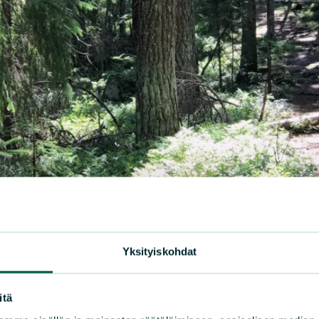
Yksityiskohdat
itä