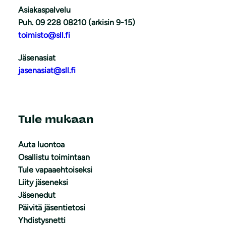
Asiakaspalvelu
Puh. 09 228 08210 (arkisin 9-15)
toimisto@sll.fi
Jäsenasiat
jasenasiat@sll.fi
Tule mukaan
Auta luontoa
Osallistu toimintaan
Tule vapaaehtoiseksi
Liity jäseneksi
Jäsenedut
Päivitä jäsentietosi
Yhdistysnetti