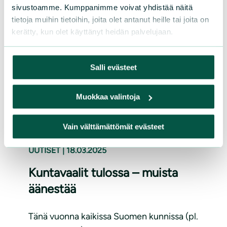
sivustoamme. Kumppanimme voivat yhdistää näitä
Lue lisää
tietoja muihin tietoihin, joita olet antanut heille tai joita on
kerätty, kun olet käyttänyt heidän palvelujaan.
Salli evästeet
Muokkaa valintoja
Vain välttämättömät evästeet
UUTISET
|
18.03.2025
Kuntavaalit tulossa – muista
äänestää
Tänä vuonna kaikissa Suomen kunnissa (pl.