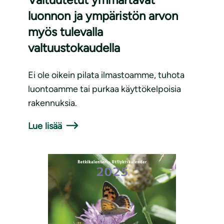
luonnon ja ympäristön arvon
myös tulevalla
valtuustokaudella
Ei ole oikein pilata ilmastoamme, tuhota
luontoamme tai purkaa käyttökelpoisia
rakennuksia.
Lue lisää