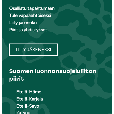
Osallistu tapahtumaan
Tule vapaaehtoiseksi
Liity jäseneksi
Piirit ja yhdistykset
LIITY JÄSENEKSI
Suomen luonnonsuojeluliiton
piirit
Etelä-Häme
Etelä-Karjala
Etelä-Savo
Kainuu