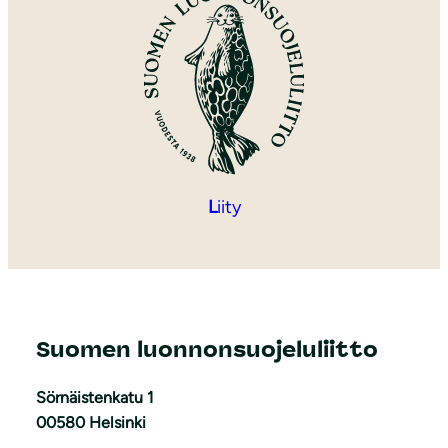
L
iity
Suomen luonnonsuojeluliitto
Sörnäistenkatu 1
00580 Helsinki