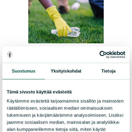
TIEDOTTEET
|
03.04.2025
Roskienkeräystalkoot – helppo
Suostumus
Yksityiskohdat
Tietoja
tapa parantaa lähiluontoa
Ympäristöyhdistyksen huhtikuussa
Tämä sivusto käyttää evästeitä
järjestämistä roskienkeräystalkoista on
Käytämme evästeitä tarjoamamme sisällön ja mainosten
tullut perinne. Tänä vuonna talkoot
räätälöimiseen, sosiaalisen median ominaisuuksien
järjestetään tiistaina 15.4.2025 klo 15
tukemiseen ja kävijämäärämme analysoimiseen. Lisäksi
jaamme sosiaalisen median, mainosalan ja analytiikka-
alkaen aina klo 19 asti.
alan kumppaneillemme tietoja siitä, miten käytät