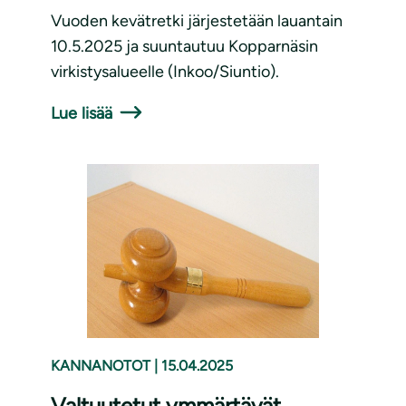
Vuoden kevätretki järjestetään lauantain
10.5.2025 ja suuntautuu Kopparnäsin
virkistysalueelle (Inkoo/Siuntio).
Lue lisää
KANNANOTOT
|
15.04.2025
Valtuutetut ymmärtävät