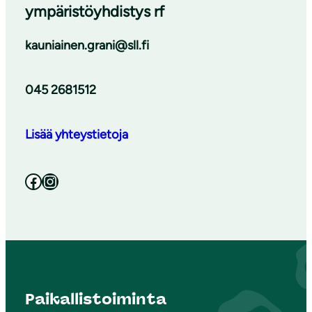
ympäristöyhdistys rf
kauniainen.grani@sll.fi
045 2681512
Lisää yhteystietoja
Facebook
Instagram
Paikallistoiminta