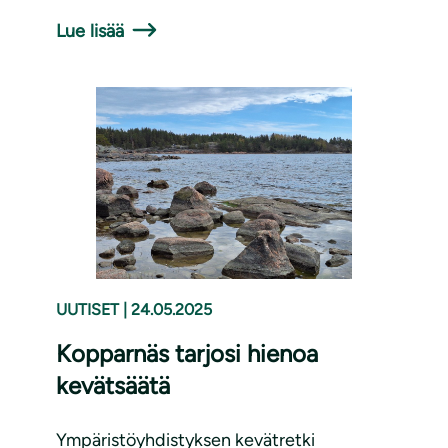
Lue lisää
UUTISET
|
24.05.2025
Kopparnäs tarjosi hienoa
kevätsäätä
Ympäristöyhdistyksen kevätretki