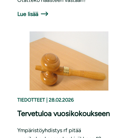
Otatteko haasteen vastaan?
Lue lisää
TIEDOTTEET
|
28.02.2026
Tervetuloa vuosikokoukseen
Ympäristöyhdistys rf pitää