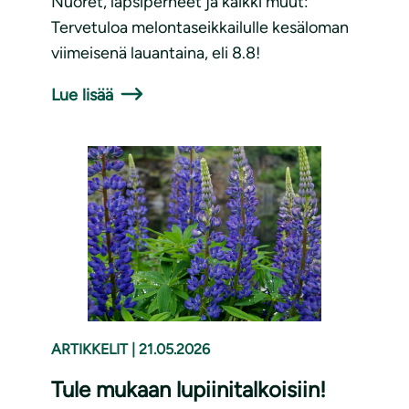
Nuoret, lapsiperheet ja kaikki muut:
Tervetuloa melontaseikkailulle kesäloman
viimeisenä lauantaina, eli 8.8!
Lue lisää
ARTIKKELIT
|
21.05.2026
Tule mukaan lupiinitalkoisiin!