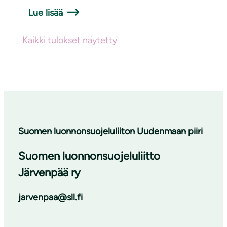
Lue lisää
Kaikki tulokset näytetty
Suomen luonnonsuojeluliiton Uudenmaan piiri
Suomen luonnonsuojeluliitto
Järvenpää ry
jarvenpaa@sll.fi