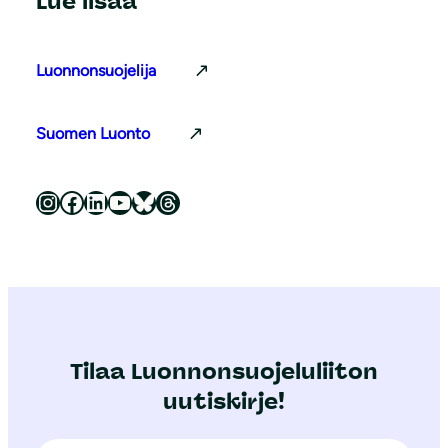
Lue lisää
Luonnonsuojelija
Suomen Luonto
Luonnonsuojeluliitto Instagramissa
Luonnonsuojeluliitto Facebookissa
Luonnonsuojeluliitto LinkedInissä
Luonnonsuojeluliiton YouTube-kanava
Luonnonsuojeluliitto Blueskyssa
Luonnonsuojeluliitto Threadsissa
Tilaa Luonnonsuojeluliiton
uutiskirje!