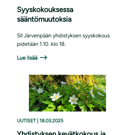
Syyskokouksessa
sääntömuutoksia
Sll Järvenpään yhdistyksen syyskokous
pidetään 1.10. klo 18.
Lue lisää
UUTISET
|
18.03.2025
Yhdistyksen kevätkokous ja