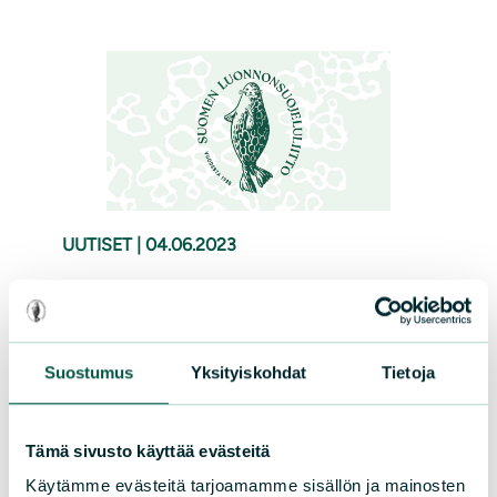
UUTISET
|
04.06.2023
Kolmelle Järvenpään
yhteiskoulun oppilaalle stipendi
Suostumus
Yksityiskohdat
Tietoja
SLL Järvenpää jakoi muutaman vuoden
tauon jälkeen Jouko Veikkolaisen
muistostipendin Järvenpään Yhteiskoulun
Tämä sivusto käyttää evästeitä
oppilaille. Yhteiskoulun biologian opettaja
Käytämme evästeitä tarjoamamme sisällön ja mainosten