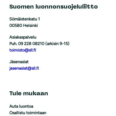
Suomen luonnonsuojeluliitto
Sörnäistenkatu 1
00580 Helsinki
Asiakaspalvelu
Puh. 09 228 08210 (arkisin 9-15)
toimisto@sll.fi
Jäsenasiat
jasenasiat@sll.fi
Tule mukaan
Auta luontoa
Osallistu toimintaan