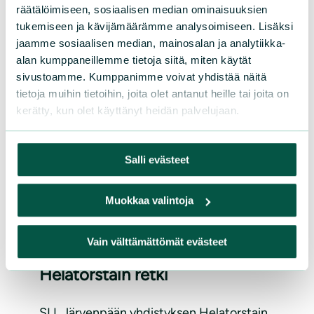
Kirsi Leivon suosituksesta stipendin saivat
räätälöimiseen, sosiaalisen median ominaisuuksien
tukemiseen ja kävijämäärämme analysoimiseen. Lisäksi
Jadessa Hyytiäinen, Jadessa Timonen ja
jaamme sosiaalisen median, mainosalan ja analytiikka-
Elli Waris.
alan kumppaneillemme tietoja siitä, miten käytät
sivustoamme. Kumppanimme voivat yhdistää näitä
Lue lisää
tietoja muihin tietoihin, joita olet antanut heille tai joita on
kerätty, kun olet käyttänyt heidän palvelujaan.
Salli evästeet
Muokkaa valintoja
Vain välttämättömät evästeet
UUTISET
|
09.05.2023
Helatorstain retki
SLL Järvenpään yhdistyksen Helatorstain