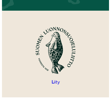
L
iity