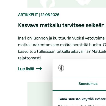
ARTIKKELIT
|
12.06.2026
Kasvava matkailu tarvitsee selkeän v
Inari on luonnon ja kulttuurin vuoksi vetovoim
matkailurakentamisen määrä herättää huolta. On
kasvu tuo tullessaan pitkällä aikavälillä? Matka
rajattomasti.
Lue lisää
Suostumus
Tämä sivusto käyttää eväste