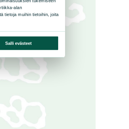
 ominaisuuksien tukemiseen
tiikka-alan
ietoja muihin tietoihin, joita
Salli evästeet