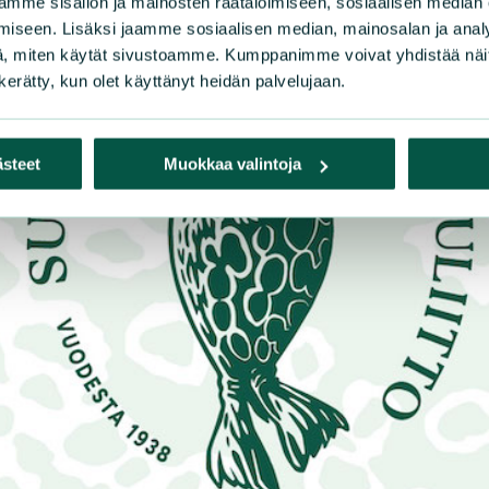
mme sisällön ja mainosten räätälöimiseen, sosiaalisen median
iseen. Lisäksi jaamme sosiaalisen median, mainosalan ja analy
, miten käytät sivustoamme. Kumppanimme voivat yhdistää näitä t
n kerätty, kun olet käyttänyt heidän palvelujaan.
ästeet
Muokkaa valintoja