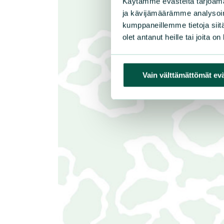
Käytämme evästeitä tarjoama
ja kävijämäärämme analysoim
kumppaneillemme tietoja siitä
olet antanut heille tai joita o
Vain välttämättömät ev