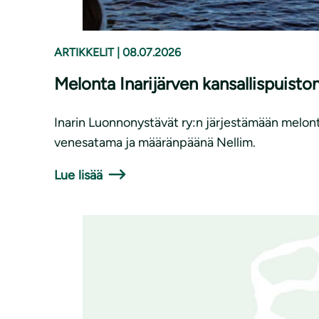
ARTIKKELIT
|
08.07.2026
Melonta Inarijärven kansallispuisto
Inarin Luonnonystävät ry:n järjestämään melont
venesatama ja määränpäänä Nellim.
Lue lisää