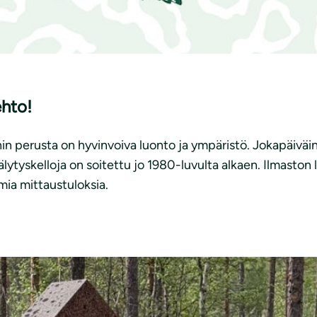
ehto!
in perusta on hyvinvoiva luonto ja ympäristö. Jokapäiväin
älytyskelloja on soitettu jo 1980-luvulta alkaen. Ilmasto
ia mittaustuloksia.