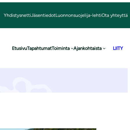
Yhdistysnetti
Jäsentiedot
Luonnonsuojelija-lehti
Ota yhteyttä
Etusivu
Tapahtumat
Toiminta
Ajankohtaista
LIITY