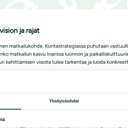
ision ja rajat
ainen matkailukohde. Kuntastrategiassa puhutaan vastuulli
ko matkailun kasvu Inarissa luonnon ja paikalliskulttuuri
ilun kehittämisen visiota tulee tarkentaa ja luoda konkree
Yksityiskohdat
itä