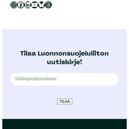
Luonnonsuojeluliitto Instagramissa
Luonnonsuojeluliitto Facebookissa
Luonnonsuojeluliitto LinkedInissä
Luonnonsuojeluliiton YouTube-kanava
Luonnonsuojeluliitto Blueskyssa
Luonnonsuojeluliitto Threadsissa
Tilaa Luonnonsuojeluliiton
uutiskirje!
TILAA