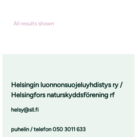
All results shown
Helsingin luonnonsuojeluyhdistys ry /
Helsingfors naturskyddsförening rf
helsy@sll.fi
puhelin / telefon
050 3011 633