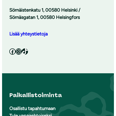
Sörnäistenkatu 1, 00580 Helsinki /
Sörnäsgatan 1, 00580 Helsingfors
Lisää yhteystietoja
Facebook
Instagram
TikTok
Paikallistoiminta
Osallistu tapahtumaan
Tule vapaaehtoiseksi