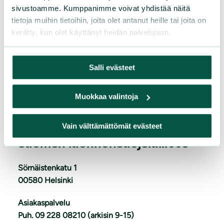
sivustoamme. Kumppanimme voivat yhdistää näitä
tietoja muihin tietoihin, joita olet antanut heille tai joita on
kerätty, kun olet käyttänyt heidän palvelujaan.
Salli evästeet
L
iity
Muokkaa valintoja
Vain välttämättömät evästeet
Suomen luonnonsuojeluliitto
Sörnäistenkatu 1
00580 Helsinki
Asiakaspalvelu
Puh. 09 228 08210 (arkisin 9-15)