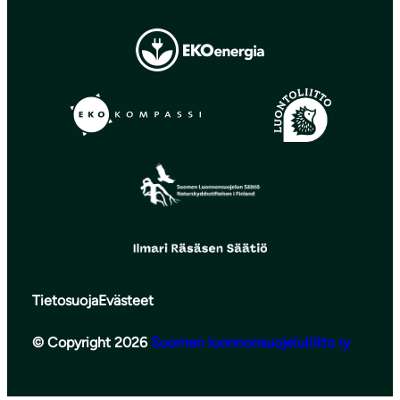
Tietosuoja
Evästeet
© Copyright 2026
Suomen luonnonsuojeluliitto ry