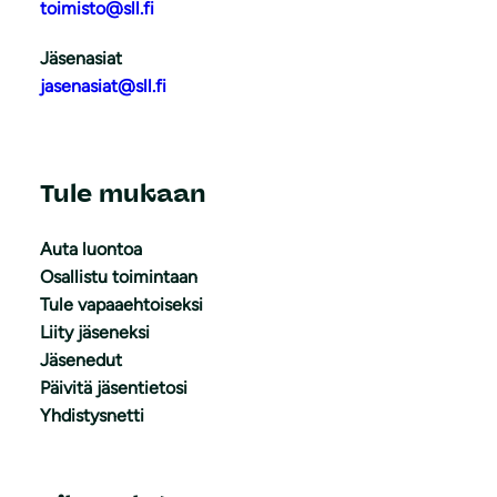
toimisto@sll.fi
Jäsenasiat
jasenasiat@sll.fi
Tule mukaan
Auta luontoa
Osallistu toimintaan
Tule vapaaehtoiseksi
Liity jäseneksi
Jäsenedut
Päivitä jäsentietosi
Yhdistysnetti