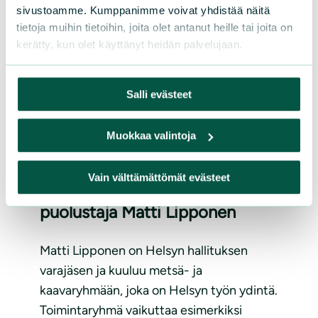
sivustoamme. Kumppanimme voivat yhdistää näitä
tietoja muihin tietoihin, joita olet antanut heille tai joita on
kerätty, kun olet käyttänyt heidän palvelujaan.
Salli evästeet
ARTIKKELIT
|
05.09.2025
Muokkaa valintoja
Aktiivit esiin: luonto- ja
Vain välttämättömät evästeet
kulttuuriympäristöjen
puolustaja Matti Lipponen
Matti Lipponen on Helsyn hallituksen
varajäsen ja kuuluu metsä- ja
kaavaryhmään, joka on Helsyn työn ydintä.
Toimintaryhmä vaikuttaa esimerkiksi