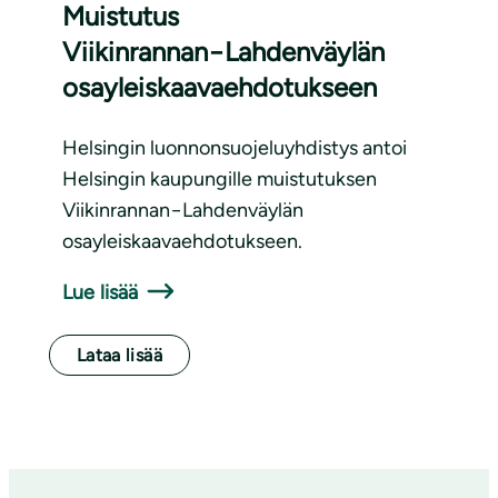
Muistutus
Viikinrannan−Lahdenväylän
osayleiskaavaehdotukseen
Helsingin luonnonsuojeluyhdistys antoi
Helsingin kaupungille muistutuksen
Viikinrannan−Lahdenväylän
osayleiskaavaehdotukseen.
Lue lisää
Lataa lisää