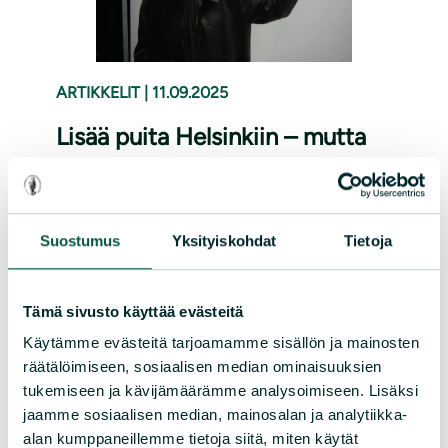
ARTIKKELIT
|
11.09.2025
Lisää puita Helsinkiin – mutta
miten?
Tutkijat, kaupunkilaiset ja
Suostumus
Yksityiskohdat
Tietoja
kaupunkipoliitikot keskustelivat Helsingin
puista Helsyn ja Kansallinen
kaupunkipuisto Helsinkiin! -liikkeen
Tämä sivusto käyttää evästeitä
yleisötilaisuudessa Oodissa viime viikolla.
Käytämme evästeitä tarjoamamme sisällön ja mainosten
räätälöimiseen, sosiaalisen median ominaisuuksien
Lue lisää
tukemiseen ja kävijämäärämme analysoimiseen. Lisäksi
jaamme sosiaalisen median, mainosalan ja analytiikka-
alan kumppaneillemme tietoja siitä, miten käytät