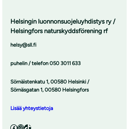
Helsingin luonnonsuojeluyhdistys ry /
Helsingfors naturskyddsförening rf
helsy@sll.fi
puhelin / telefon
050 3011 633
Sörnäistenkatu 1, 00580 Helsinki /
Sörnäsgatan 1, 00580 Helsingfors
Lisää yhteystietoja
Facebook
Instagram
TikTok