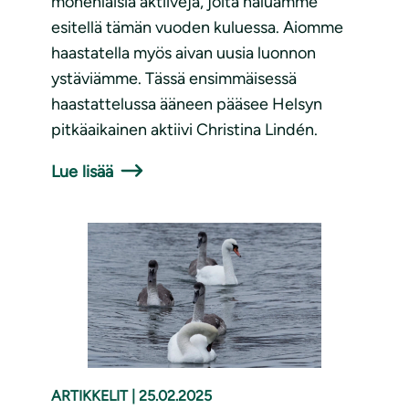
monenlaisia aktiiveja, joita haluamme
esitellä tämän vuoden kuluessa. Aiomme
haastatella myös aivan uusia luonnon
ystäviämme. Tässä ensimmäisessä
haastattelussa ääneen pääsee Helsyn
pitkäaikainen aktiivi Christina Lindén.
Lue lisää
ARTIKKELIT
|
25.02.2025