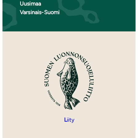
Uusimaa
Varsinais-Suomi
L
iity