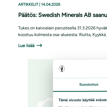
ARTIKKELIT
|
14.04.2026
Päätös: Swedish Minerals AB saanut
Tukes on kaivoslain perusteella 31.3.2026 hyvä
koostuu kolmesta osa-alueesta: Riutta, Kyykkä 
Lue lisää
Suostumus
Tämä sivusto käyttää eväste