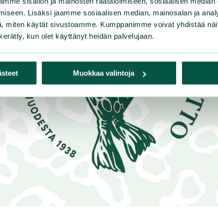
mme sisällön ja mainosten räätälöimiseen, sosiaalisen median
iseen. Lisäksi jaamme sosiaalisen median, mainosalan ja analy
, miten käytät sivustoamme. Kumppanimme voivat yhdistää näitä t
n kerätty, kun olet käyttänyt heidän palvelujaan.
ästeet
Muokkaa valintoja