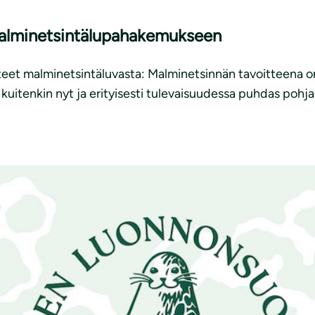
malminetsintälupahakemukseen
teet malminetsintäluvasta: Malminetsinnän tavoitteena on
itenkin nyt ja erityisesti tulevaisuudessa puhdas pohja- j