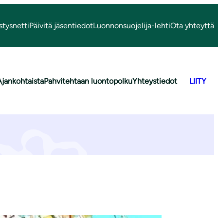
stysnetti
Päivitä jäsentiedot
Luonnonsuojelija-lehti
Ota yhteyttä
Ajankohtaista
Pahvitehtaan luontopolku
Yhteystiedot
LIITY