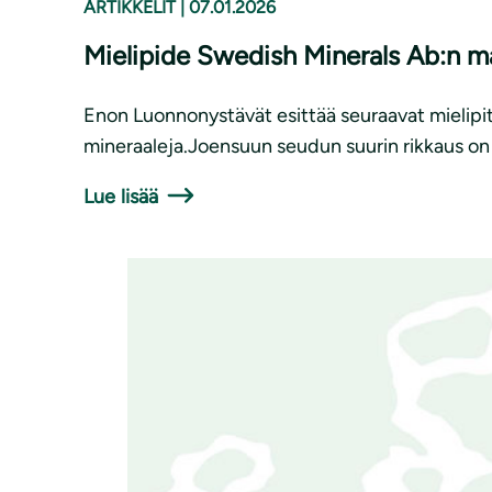
ARTIKKELIT
|
07.01.2026
Mielipide Swedish Minerals Ab:n 
Enon Luonnonystävät esittää seuraavat mielipi
mineraaleja.Joensuun seudun suurin rikkaus on ku
Lue lisää