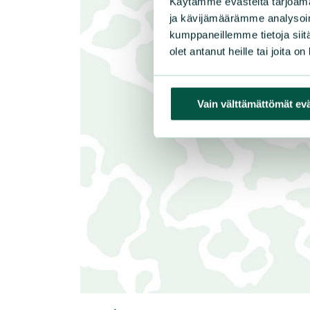
Käytämme evästeitä tarjoama
ja kävijämäärämme analysoim
kumppaneillemme tietoja siitä
olet antanut heille tai joita o
Vain välttämättömät ev