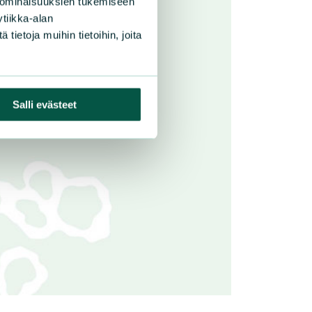
 ominaisuuksien tukemiseen
tiikka-alan
ietoja muihin tietoihin, joita
Salli evästeet