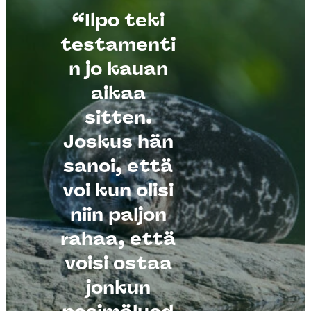
“Ilpo teki
testamenti
n jo kauan
aikaa
sitten.
Joskus hän
sanoi, että
voi kun olisi
Kuva: Markus
niin paljon
Sirkka
rahaa, että
voisi ostaa
jonkun