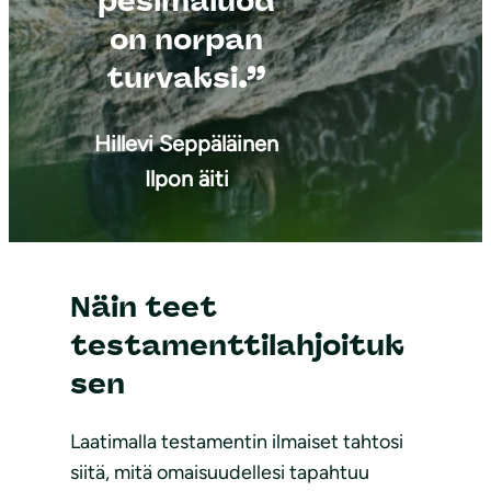
pesimäluod
on norpan
turvaksi.”
Hillevi Seppäläinen
Ilpon äiti
Näin teet
testamenttilahjoituk
sen
Laatimalla testamentin ilmaiset tahtosi
siitä, mitä omaisuudellesi tapahtuu