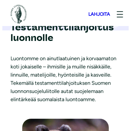
S
i
LAHJOITA
i
Testamenttilahjoitus
r
luonnolle
r
y
s
Luontomme on ainutlaatuinen ja korvaamaton
i
koti jokaiselle – ihmisille ja muille nisäkkäille,
s
linnuille, matelijoille, hyönteisille ja kasveille.
ä
Tekemällä testamenttilahjoituksen Suomen
l
luonnonsuojeluliitolle autat suojelemaan
t
elintärkeää suomalaista luontoamme.
ö
ö
n