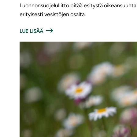
Luonnonsuojeluliitto pitää esitystä oikeansuunt
erityisesti vesistöjen osalta.
LUE LISÄÄ