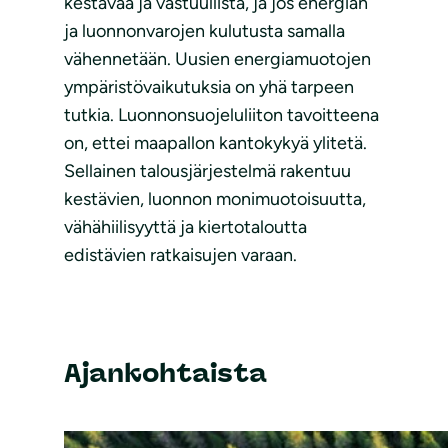
kestävää ja vastuullista, ja jos energian
ja luonnonvarojen kulutusta samalla
vähennetään. Uusien energiamuotojen
ympäristövaikutuksia on yhä tarpeen
tutkia. Luonnonsuojeluliiton tavoitteena
on, ettei maapallon kantokykyä ylitetä.
Sellainen talousjärjestelmä rakentuu
kestävien, luonnon monimuotoisuutta,
vähähiilisyyttä ja kiertotaloutta
edistävien ratkaisujen varaan.
Ajankohtaista