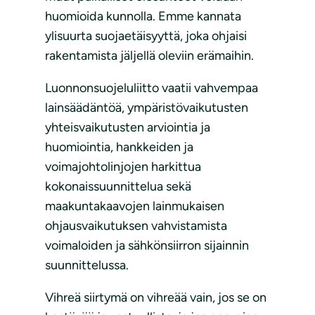
huomioida kunnolla. Emme kannata
ylisuurta suojaetäisyyttä, joka ohjaisi
rakentamista jäljellä oleviin erämaihin.
Luonnonsuojeluliitto vaatii vahvempaa
lainsäädäntöä, ympäristövaikutusten
yhteisvaikutusten arviointia ja
huomiointia, hankkeiden ja
voimajohtolinjojen harkittua
kokonaissuunnittelua sekä
maakuntakaavojen lainmukaisen
ohjausvaikutuksen vahvistamista
voimaloiden ja sähkönsiirron sijainnin
suunnittelussa.
Vihreä siirtymä on vihreää vain, jos se on