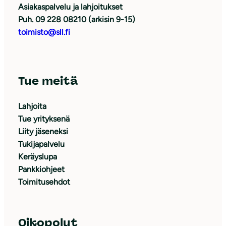
Asiakaspalvelu ja lahjoitukset
Puh. 09 228 08210 (arkisin 9-15)
toimisto@sll.fi
Tue meitä
Lahjoita
Tue yrityksenä
Liity jäseneksi
Tukijapalvelu
Keräyslupa
Pankkiohjeet
Toimitusehdot
Oikopolut