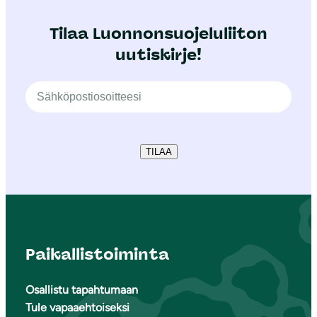
Tilaa Luonnonsuojeluliiton
uutiskirje!
TILAA
Paikallistoiminta
Osallistu tapahtumaan
Tule vapaaehtoiseksi