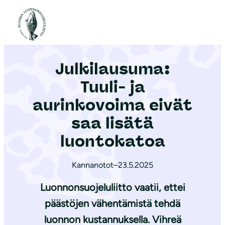
S
i
Etusivu
|
Ajankohtaista
|
Julkilausuma: Tuuli- ja aurinkovoima eivät saa lisätä luontokatoa
i
r
Julkilausuma:
r
y
Tuuli- ja
s
aurinkovoima eivät
i
saa lisätä
s
ä
luontokatoa
l
t
Kannanotot
–
23.5.2025
ö
Luonnonsuojeluliitto vaatii, ettei
ö
päästöjen vähentämistä tehdä
n
luonnon kustannuksella. Vihreä