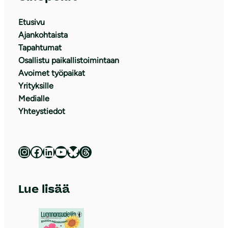
Etusivu
Ajankohtaista
Tapahtumat
Osallistu paikallistoimintaan
Avoimet työpaikat
Yrityksille
Medialle
Yhteystiedot
Luonnonsuojeluliitto Instagramissa
Luonnonsuojeluliitto Facebookissa
Luonnonsuojeluliitto LinkedInissä
Luonnonsuojeluliiton YouTube-kanava
Luonnonsuojeluliitto Blueskyssa
Luonnonsuojeluliitto Threadsissa
Lue lisää