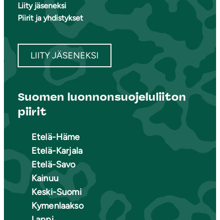
Liity jäseneksi
Piirit ja yhdistykset
LIITY JÄSENEKSI
Suomen luonnonsuojeluliiton
piirit
Etelä-Häme
Etelä-Karjala
Etelä-Savo
Kainuu
Keski-Suomi
Kymenlaakso
Lappi