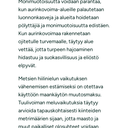
Monimuotoisuutta voidaan parantaa,
kun aurinkovoima-alueille palautetaan
luonnonkasveja ja alueita hoidetaan
pölyttäjiä ja monimuotoisuutta edistäen.
Kun aurinkovoimaa rakennetaan
ojitetulle turvemaalle, täytyy alue
vettää, jotta turpeen hajoaminen
hidastuu ja suokasvillisuus ja eliöstö
elpyvät.
Metsien hiilinielun vaikutuksen
vähenemisen estämiseksi on otettava
käyttöön maankäytön muutosmaksu.
Tuulivoiman meluvaikutuksia täytyy
arvioida tapauskohtaisesti kiinteiden
metrimäärien sijaan, jotta maasto ja
muut paikalliset olosuhteet voidaan