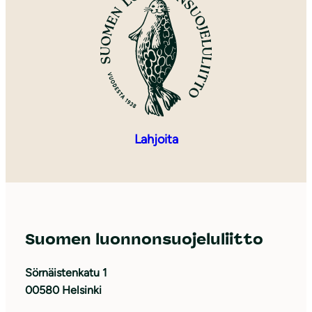
Lahjoita
Suomen luonnonsuojeluliitto
Sörnäistenkatu 1
00580 Helsinki