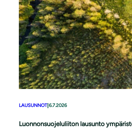
|
LAUSUNNOT
6.7.2026
Luonnonsuojeluliiton lausunto ympäris