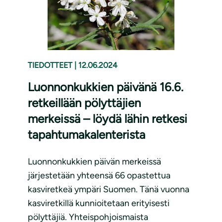
TIEDOTTEET
|
12.06.2024
Luonnonkukkien päivänä 16.6.
retkeillään pölyttäjien
merkeissä – löydä lähin retkesi
tapahtumakalenterista
Luonnonkukkien päivän merkeissä
järjestetään yhteensä 66 opastettua
kasviretkeä ympäri Suomen. Tänä vuonna
kasviretkillä kunnioitetaan erityisesti
pölyttäjiä. Yhteispohjoismaista