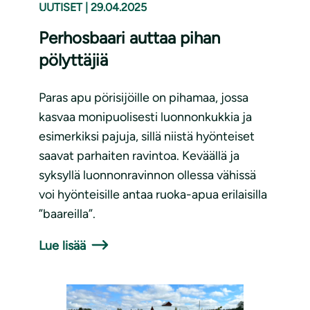
UUTISET
|
29.04.2025
Perhosbaari auttaa pihan
pölyttäjiä
Paras apu pörisijöille on pihamaa, jossa
kasvaa monipuolisesti luonnonkukkia ja
esimerkiksi pajuja, sillä niistä hyönteiset
saavat parhaiten ravintoa. Keväällä ja
syksyllä luonnonravinnon ollessa vähissä
voi hyönteisille antaa ruoka-apua erilaisilla
”baareilla”.
Lue lisää