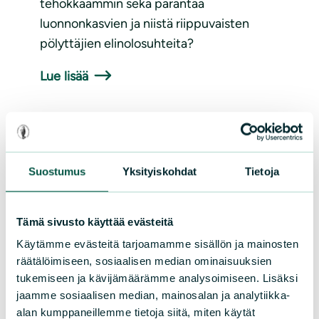
tehokkaammin sekä parantaa
luonnonkasvien ja niistä riippuvaisten
pölyttäjien elinolosuhteita?
Lue lisää
Suostumus
Yksityiskohdat
Tietoja
Tämä sivusto käyttää evästeitä
Käytämme evästeitä tarjoamamme sisällön ja mainosten
TIEDOTTEET
|
09.06.2025
räätälöimiseen, sosiaalisen median ominaisuuksien
tukemiseen ja kävijämäärämme analysoimiseen. Lisäksi
Luonnonkukkien päivänä 15.6.
jaamme sosiaalisen median, mainosalan ja analytiikka-
ihaillaan harakankelloja ja muita
alan kumppaneillemme tietoja siitä, miten käytät