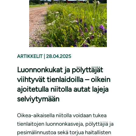
ARTIKKELIT
|
28.04.2025
Luonnonkukat ja pölyttäjät
viihtyvät tienlaidoilla – oikein
ajoitetulla niitolla autat lajeja
selviytymään
Oikea-aikaisella niitolla voidaan tukea
tienlaitojen luonnonkasveja, pölyttäjiä ja
pesimälinnustoa sekä torjua haitallisten