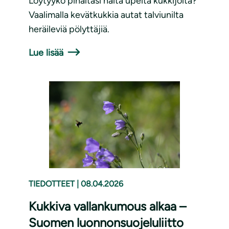
Löytyykö pihaltasi näitä upeita kukkijoita?
Vaalimalla kevätkukkia autat talviunilta
heräileviä pölyttäjiä.
Lue lisää
TIEDOTTEET
|
08.04.2026
Kukkiva vallankumous alkaa –
Suomen luonnonsuojeluliitto