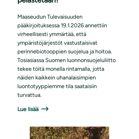
Maaseudun Tulevaisuuden
pääkirjoituksessa 19.1.2026 annettiin
virheellisesti ymmärtää, että
ympäristöjärjestöt vastustaisivat
perinnebiotooppien suojelua ja hoitoa.
Tosiasiassa Suomen luonnonsuojeluliitto
tekee töitä monella rintamalla, jotta
näiden kaikkein uhanalaisimpien
luontotyyppiemme tila saataisiin
turvattua.
Lue lisää