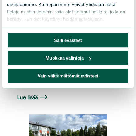
sivustoamme. Kumppanimme voivat yhdistää näitä
luonnonkukkia
tietoja muihin tietoihin, joita olet antanut heille tai joita on
kerätty, kun olet käyttänyt heidän palvelujaan.
Yhteispohjoismaista Luonnonkukkien
päivää vietetään sunnuntaina 15.6.2025,
jolloin Suomen luonnonsuojeluliiton
Salli evästeet
paikallisyhdistykset ja monet muut tahot
järjestävät eri puolilla Suomea 71
Muokkaa valintoja
opastettua kasviretkeä. Ensimmäinen
Luonnonkukkien päivän retki on
Vain välttämättömät evästeet
järjestetty Suomessa 15.6.2003.
Lue lisää