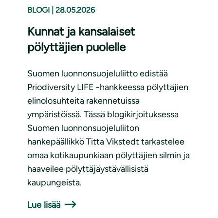
BLOGI
|
28.05.2026
Kunnat ja kansalaiset
pölyttäjien puolelle
Suomen luonnonsuojeluliitto edistää
Priodiversity LIFE -hankkeessa pölyttäjien
elinolosuhteita rakennetuissa
ympäristöissä. Tässä blogikirjoituksessa
Suomen luonnonsuojeluliiton
hankepäällikkö Titta Vikstedt tarkastelee
omaa kotikaupunkiaan pölyttäjien silmin ja
haaveilee pölyttäjäystävällisistä
kaupungeista.
Lue lisää