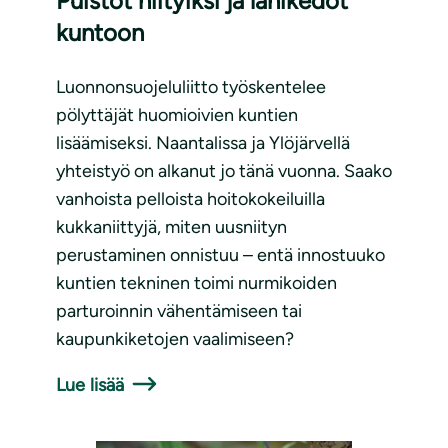
Puistot niityiksi ja lähikedot
kuntoon
Luonnonsuojeluliitto työskentelee
pölyttäjät huomioivien kuntien
lisäämiseksi. Naantalissa ja Ylöjärvellä
yhteistyö on alkanut jo tänä vuonna. Saako
vanhoista pelloista hoitokokeiluilla
kukkaniittyjä, miten uusniityn
perustaminen onnistuu – entä innostuuko
kuntien tekninen toimi nurmikoiden
parturoinnin vähentämiseen tai
kaupunkiketojen vaalimiseen?
Lue lisää