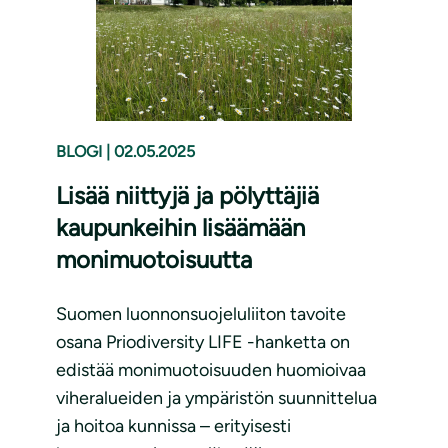
BLOGI
|
02.05.2025
Lisää niittyjä ja pölyttäjiä
kaupunkeihin lisäämään
monimuotoisuutta
Suomen luonnonsuojeluliiton tavoite
osana Priodiversity LIFE -hanketta on
edistää monimuotoisuuden huomioivaa
viheralueiden ja ympäristön suunnittelua
ja hoitoa kunnissa – erityisesti