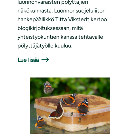
luonnonvaraisten pölyttäjien
näkökulmasta. Luonnonsuojeluliiton
hankepäällikkö Titta Vikstedt kertoo
blogikirjoituksessaan, mitä
yhteistyökuntien kanssa tehtävälle
pölyttäjätyölle kuuluu.
Lue lisää