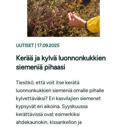
UUTISET
|
17.09.2025
Kerää ja kylvä luonnonkukkien
siemeniä pihaasi
Tiesitkö, että voit itse kerätä
luonnonkukkien siemeniä omalle pihalle
kylvettäväksi? Eri kasvilajien siemenet
kypsyvät eri aikoina. Syyskuussa
kerättävissä ovat esimerkiksi
ahdekaunokin, kissankellon ja