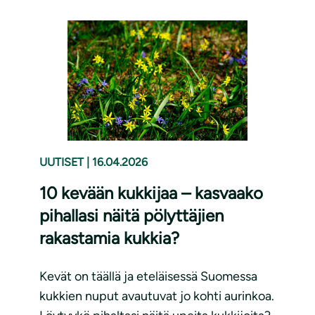
UUTISET
|
16.04.2026
10 kevään kukkijaa – kasvaako
pihallasi näitä pölyttäjien
rakastamia kukkia?
Kevät on täällä ja eteläisessä Suomessa
kukkien nuput avautuvat jo kohti aurinkoa.