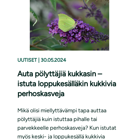
UUTISET
|
30.05.2024
Auta pölyttäjiä kukkasin –
istuta loppukesälläkin kukkivia
perhoskasveja
Mikä olisi miellyttävämpi tapa auttaa
pölyttäjiä kuin istuttaa pihalle tai
parvekkeelle perhoskasveja? Kun istutat
myös keski- ja loppukesällä kukkivia