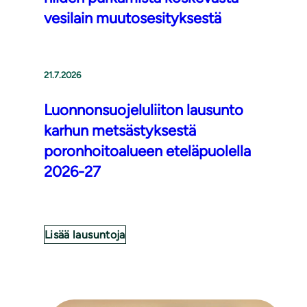
vesilain muutosesityksestä
21.7.2026
Luonnonsuojeluliiton lausunto
karhun metsästyksestä
poronhoitoalueen eteläpuolella
2026-27
Lisää lausuntoja