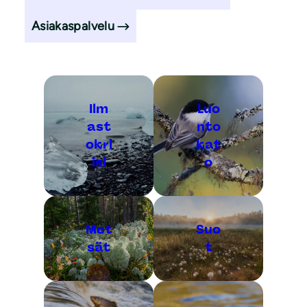
Asiakaspalvelu
Ilm
Luo
ast
nto
okri
kat
isi
o
Met
Suo
sät
t