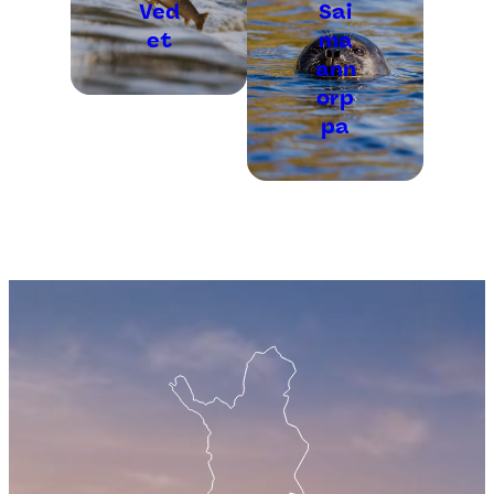
Ved
Sai
et
ma
ann
orp
pa