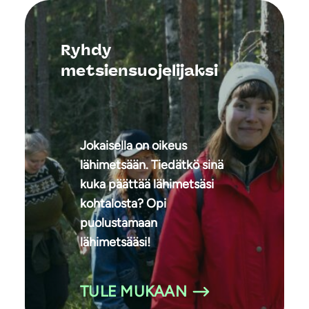
Ryhdy
metsiensuojelijaksi
Jokaisella on oikeus
lähimetsään. Tiedätkö sinä
kuka päättää lähimetsäsi
kohtalosta? Opi
puolustamaan
lähimetsääsi!
TULE MUKAAN