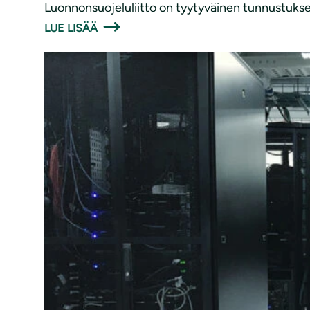
Luonnonsuojeluliitto on tyytyväinen tunnustukses
LUE LISÄÄ