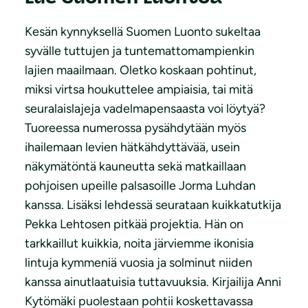
Kesän kynnyksellä Suomen Luonto sukeltaa
syvälle tuttujen ja tuntemattomampienkin
lajien maailmaan. Oletko koskaan pohtinut,
miksi virtsa houkuttelee ampiaisia, tai mitä
seuralaislajeja vadelmapensaasta voi löytyä?
Tuoreessa numerossa pysähdytään myös
ihailemaan levien hätkähdyttävää, usein
näkymätöntä kauneutta sekä matkaillaan
pohjoisen upeille palsasoille Jorma Luhdan
kanssa. Lisäksi lehdessä seurataan kuikkatutkija
Pekka Lehtosen pitkää projektia. Hän on
tarkkaillut kuikkia, noita järviemme ikonisia
lintuja kymmeniä vuosia ja solminut niiden
kanssa ainutlaatuisia tuttavuuksia. Kirjailija Anni
Kytömäki puolestaan pohtii koskettavassa