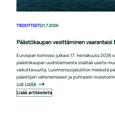
TIEDOTTEET
|
21.7.2026
Päästökaupan vesittäminen vaarantaisi E
Euroopan komissio julkaisi 17. heinäkuuta 2026
päästökaupan uudistamisesta sisältää useita muut
vaikuttavuutta. Luonnonsuojeluliiton mielestä p
päästöjen vähenemiseen ja puhtaisiin investointe
LUE LISÄÄ
Lisää artikkeleita