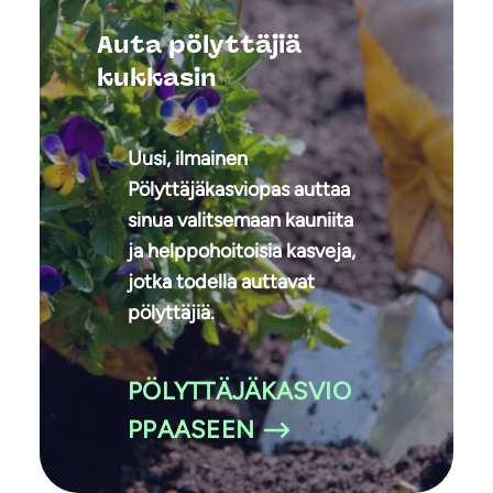
Auta pölyttäjiä
kukkasin
Uusi, ilmainen
Pölyttäjäkasviopas auttaa
sinua valitsemaan kauniita
ja helppohoitoisia kasveja,
jotka todella auttavat
pölyttäjiä.
PÖLYTTÄJÄKASVIO
PPAASEEN