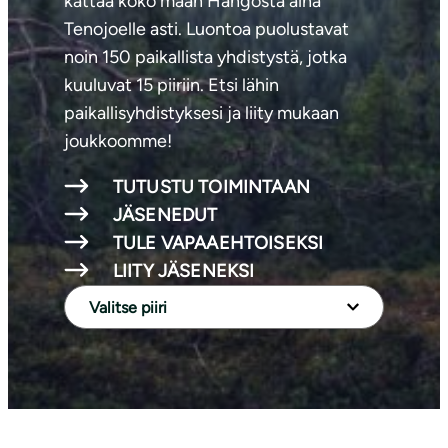
kattaa koko maan Hangosta aina
Tenojoelle asti. Luontoa puolustavat
noin 150 paikallista yhdistystä, jotka
kuuluvat 15 piiriin. Etsi lähin
paikallisyhdistyksesi ja liity mukaan
joukkoomme!
TUTUSTU TOIMINTAAN
JÄSENEDUT
TULE VAPAAEHTOISEKSI
LIITY JÄSENEKSI