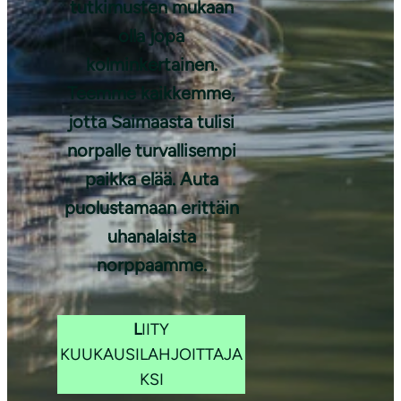
tutkimusten mukaan
Kuva: Lasse
Kurkela
olla jopa
kolminkertainen.
Teemme kaikkemme,
jotta Saimaasta tulisi
norpalle turvallisempi
paikka elää. Auta
puolustamaan erittäin
uhanalaista
norppaamme.
L
IITY
KUUKAUSILAHJOITTAJA
KSI